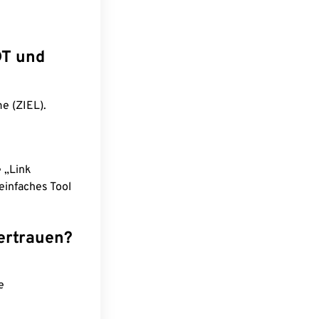
DT und
e (ZIEL).
e „Link
einfaches Tool
ertrauen?
e