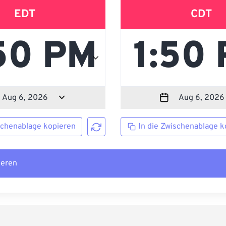
EDT
CDT
schenablage kopieren
In die Zwischenablage k
ieren