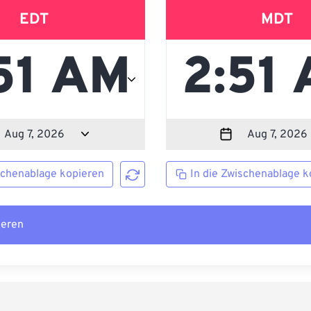
EDT
MDT
schenablage kopieren
In die Zwischenablage k
ieren