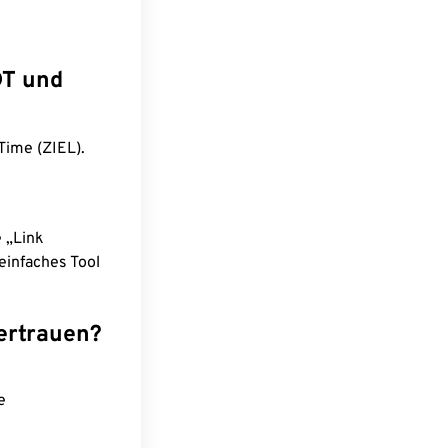
DT und
Time (ZIEL).
e „Link
einfaches Tool
ertrauen?
e