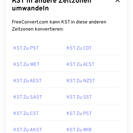
KST in andere Zeitzonen
umwandeln
FreeConvert.com kann KST in diese anderen
Zeitzonen konvertieren:
KST Zu PST
KST Zu CDT
KST Zu WET
KST Zu ACST
KST Zu AEST
KST Zu NZST
KST Zu SAST
KST Zu SST
KST Zu CST
KST Zu PST
KST Zu AKST
KST Zu WIB