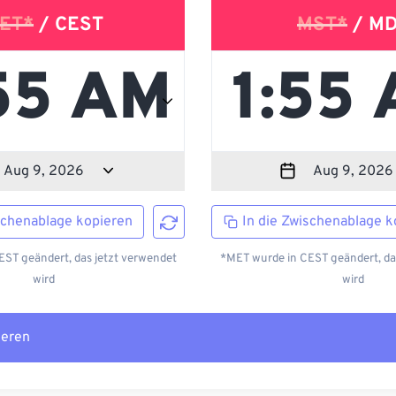
ET*
/ CEST
MST*
/ M
schenablage kopieren
In die Zwischenablage k
ST geändert, das jetzt verwendet
*MET wurde in CEST geändert, da
wird
wird
ieren