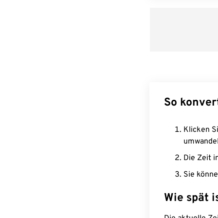
So konver
Klicken Si
umwandel
Die Zeit i
Sie könne
Wie spät i