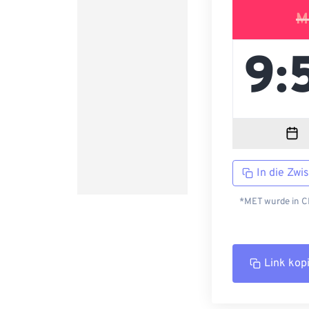
M
In die Zwi
*MET wurde in CE
Link kop