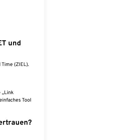
ET und
 Time (ZIEL).
e „Link
einfaches Tool
ertrauen?