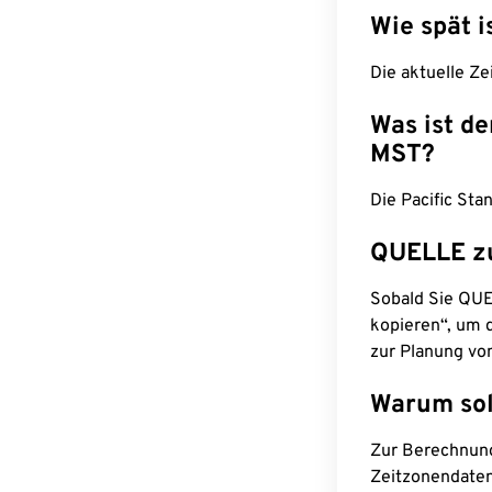
Wie spät i
Die aktuelle Ze
Was ist d
MST?
Die Pacific Sta
QUELLE z
Sobald Sie QUEL
kopieren“, um d
zur Planung vo
Warum sol
Zur Berechnun
Zeitzonendaten