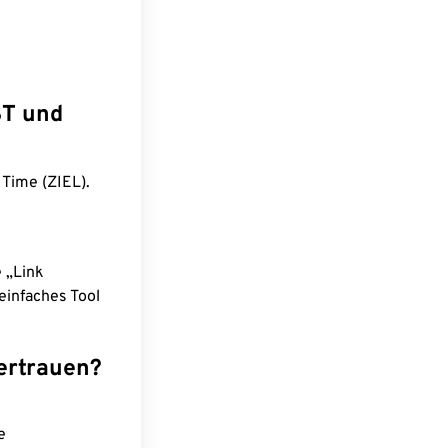
ST und
 Time (ZIEL).
e „Link
einfaches Tool
ertrauen?
e