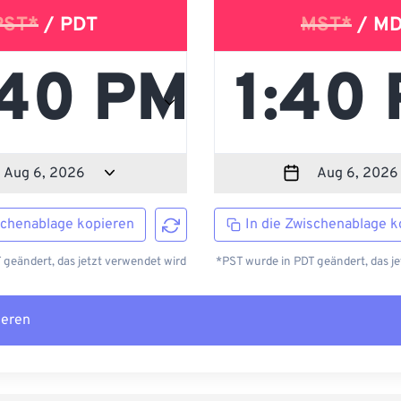
PST*
/ PDT
MST*
/ M
schenablage kopieren
In die Zwischenablage k
 geändert, das jetzt verwendet wird
*PST wurde in PDT geändert, das je
ieren