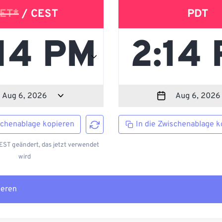
ET*
/ CEST
PDT
schenablage kopieren
In die Zwischenablage k
ST geändert, das jetzt verwendet
wird
ieren