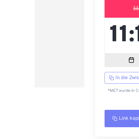
M
In die Zwi
*MET wurde in CE
Link kop