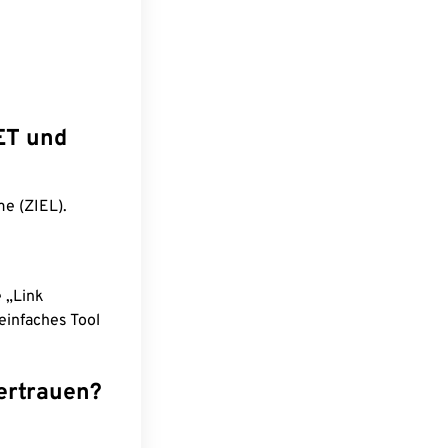
ET und
me (ZIEL).
e „Link
einfaches Tool
ertrauen?