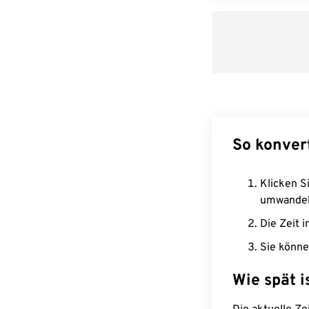
So konver
Klicken Si
umwandel
Die Zeit i
Sie könne
Wie spät i