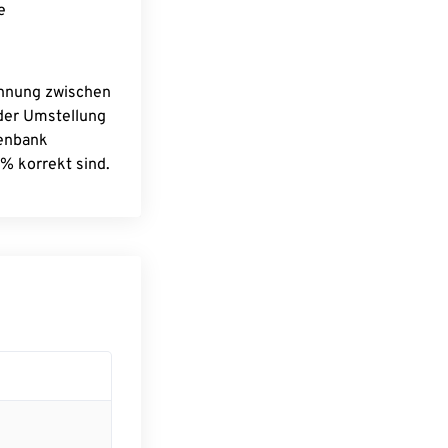
e
chnung zwischen
 der Umstellung
tenbank
% korrekt sind.