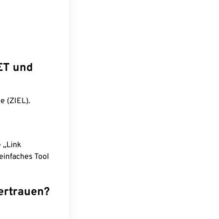
ET und
e (ZIEL).
e „Link
einfaches Tool
ertrauen?