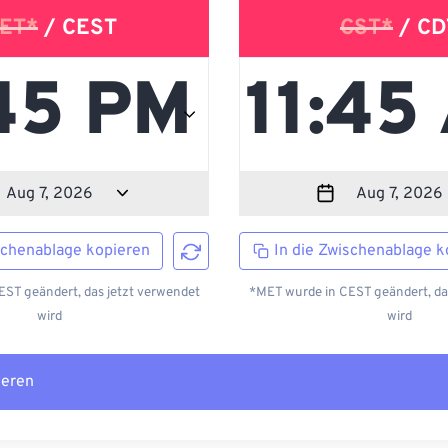
ET*
/ CEST
CST*
/ CD
schenablage kopieren
In die Zwischenablage k
ST geändert, das jetzt verwendet
*MET wurde in CEST geändert, da
wird
wird
ieren