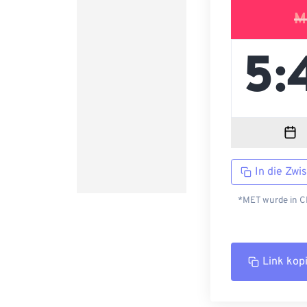
M
In die Zwi
*MET wurde in CE
Link kop