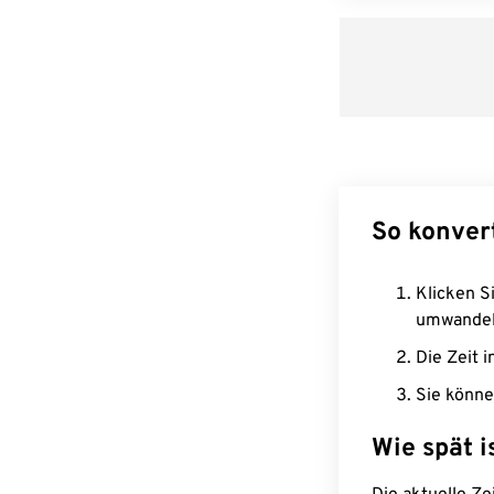
So konver
Klicken Si
umwandel
Die Zeit i
Sie könne
Wie spät i