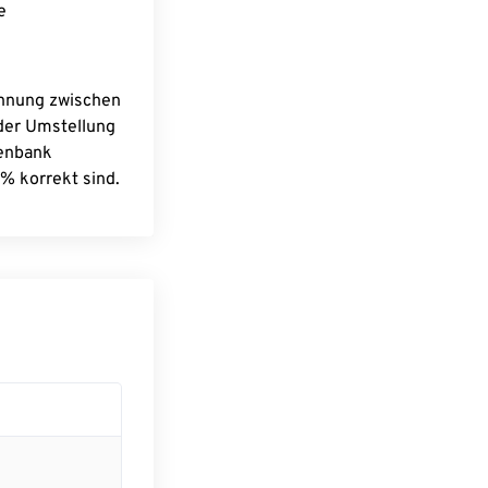
e
chnung zwischen
 der Umstellung
tenbank
% korrekt sind.