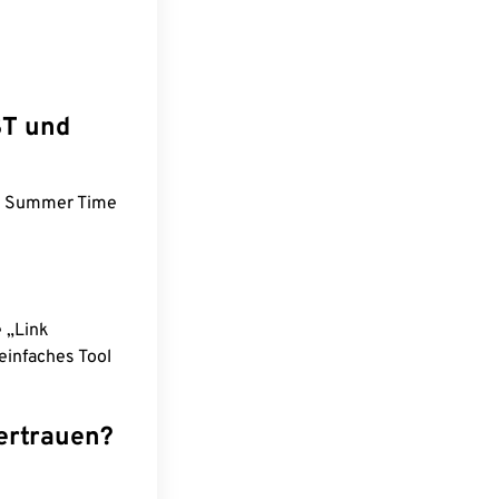
ST und
an Summer Time
e „Link
einfaches Tool
ertrauen?