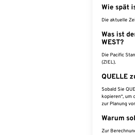
Wie spät i
Die aktuelle Ze
Was ist d
WEST?
Die Pacific St
(ZIEL).
QUELLE z
Sobald Sie QUEL
kopieren“, um d
zur Planung vo
Warum sol
Zur Berechnun