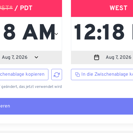
PST*
/ PDT
WEST
schenablage kopieren
In die Zwischenablage k
 geändert, das jetzt verwendet wird
ieren