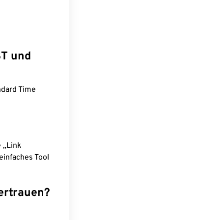
ST und
ndard Time
e „Link
einfaches Tool
ertrauen?