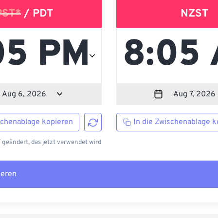
PST*
/ PDT
NZST
schenablage kopieren
In die Zwischenablage k
 geändert, das jetzt verwendet wird
ieren