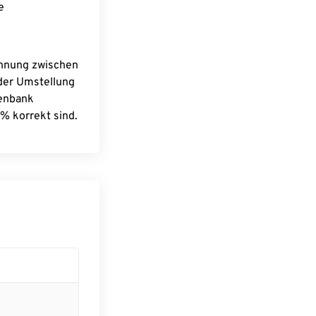
e
chnung zwischen
 der Umstellung
tenbank
% korrekt sind.