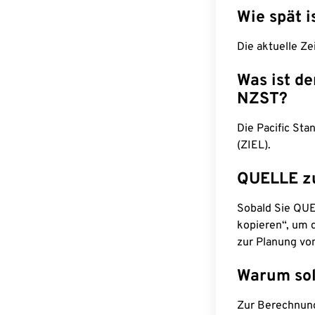
Wie spät i
Die aktuelle Ze
Was ist d
NZST?
Die Pacific St
(ZIEL).
QUELLE z
Sobald Sie QUEL
kopieren“, um d
zur Planung vo
Warum sol
Zur Berechnun