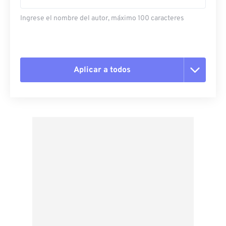
Ingrese el nombre del autor, máximo 100 caracteres
Aplicar a todos
Restablecer todas las opciones
Aplicar desde el ajuste preestablecido
Guardar como preestablecido