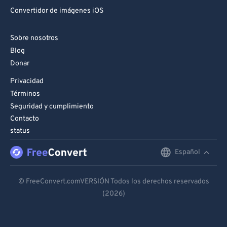
Convertidor de imágenes iOS
Sobre nosotros
Blog
Donar
Privacidad
Términos
Seguridad y cumplimiento
Contacto
status
Español
English
Deutsch
© FreeConvert.comVERSIÓN Todos los derechos reservados
(2026)
Español
Français