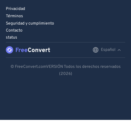
Privacidad
Términos
Seguridad y cumplimiento
Contacto
status
Español
English
Deutsch
© FreeConvert.comVERSIÓN Todos los derechos reservados
(2026)
Español
Français
Português
Italiano
Dutch