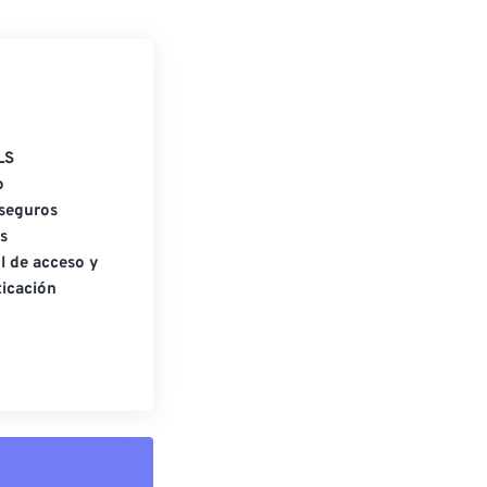
LS
o
seguros
s
l de acceso y
icación