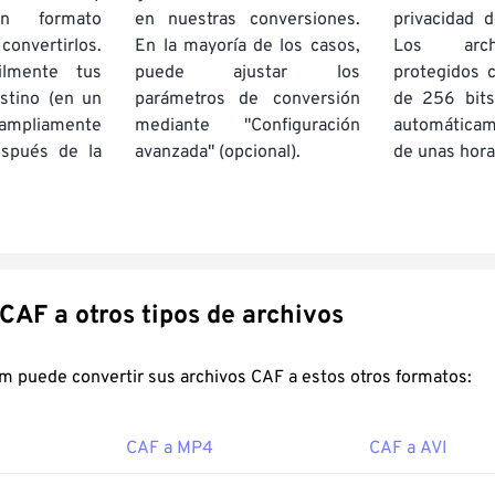
un formato
en nuestras conversiones.
privacidad d
onvertirlos.
En la mayoría de los casos,
Los arch
ilmente tus
puede ajustar los
protegidos 
stino (en un
parámetros de conversión
de 256 bits
pliamente
mediante "Configuración
automática
espués de la
avanzada" (opcional).
de unas hora
Convertir CAF a otros tipos de archivos
FreeConvert.com puede convertir sus archivos CAF a estos otros formatos:
CAF a MP4
CAF a AVI