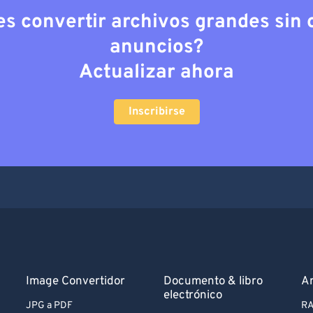
es convertir archivos grandes sin c
anuncios?
Actualizar ahora
Inscribirse
Image Convertidor
Documento & libro
Ar
electrónico
JPG a PDF
RA