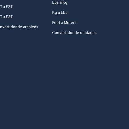
Lbs a Kg
T a EST
Kg a Lbs
T a EST
Feet a Meters
nvertidor de archivos
Convertidor de unidades