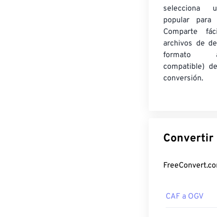
selecciona 
popular para c
Comparte fác
archivos de de
formato am
compatible) d
conversión.
CAF a OGV