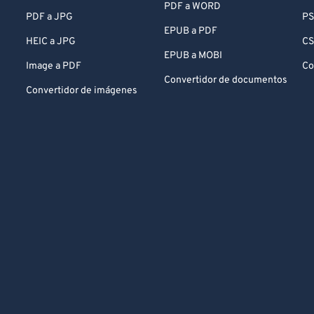
PDF a WORD
PDF a JPG
PS
EPUB a PDF
HEIC a JPG
CS
EPUB a MOBI
Image a PDF
Co
Convertidor de documentos
Convertidor de imágenes