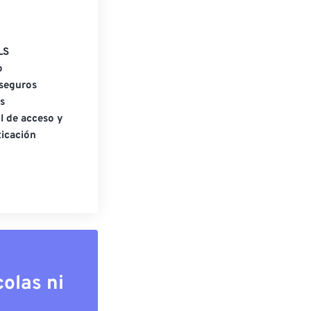
LS
o
seguros
s
l de acceso y
icación
olas ni