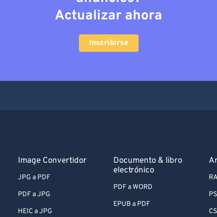
Actualizar ahora
Inscribirse
Image Convertidor
Documento & libro
Ar
electrónico
JPG a PDF
RA
PDF a WORD
PDF a JPG
PS
EPUB a PDF
HEIC a JPG
CS