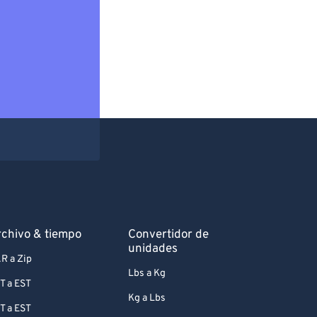
chivo & tiempo
Convertidor de
unidades
R a Zip
Lbs a Kg
T a EST
Kg a Lbs
T a EST