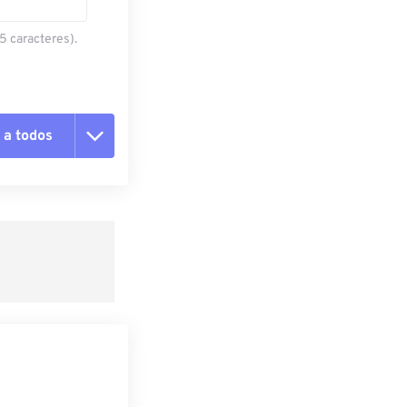
5 caracteres).
 a todos
pciones
 preestablecido
lecido