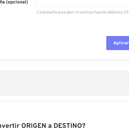
ña (opcional)
Contraseña para abrir el archivo fuente (Máximo 25
Aplicar
Restablecer todas las o
Aplicar desde el ajuste
Guardar como preestab
nvertir ORIGEN a DESTINO?