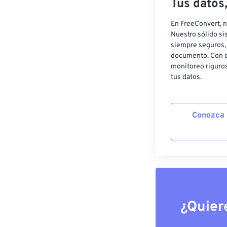
Tus datos
En FreeConvert, n
Nuestro sólido si
siempre seguros, 
documento. Con c
monitoreo riguros
tus datos.
Conozca 
¿Quier