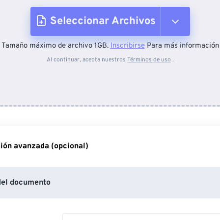
Seleccionar Archivos
Tamaño máximo de archivo 1GB.
Inscribirse
Para más información
Desde el dispositivo
Al continuar, acepta nuestros
Términos de uso
.
Desde Dropbox
Desde Google Drive
ión avanzada (opcional)
Desde OneDrive
del documento
Desde URL