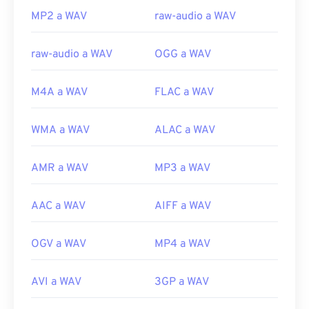
MP2 a WAV
raw-audio a WAV
Enlaces útiles:
https://en.wikipedia.org/wiki/WAV
raw-audio a WAV
OGG a WAV
https://www.techopedia.com/definition/12636/forma-
de-onda-audio-wav
M4A a WAV
FLAC a WAV
WMA a WAV
ALAC a WAV
AMR a WAV
MP3 a WAV
AAC a WAV
AIFF a WAV
OGV a WAV
MP4 a WAV
AVI a WAV
3GP a WAV