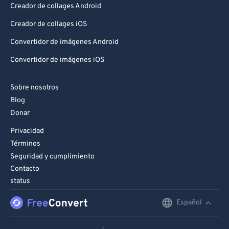
Creador de collages Android
96
96
Creador de collages iOS
97
97
Convertidor de imágenes Android
98
98
Convertidor de imágenes iOS
99
99
Sobre nosotros
Blog
Donar
Privacidad
Términos
Seguridad y cumplimiento
Contacto
status
Español
English
Deutsch