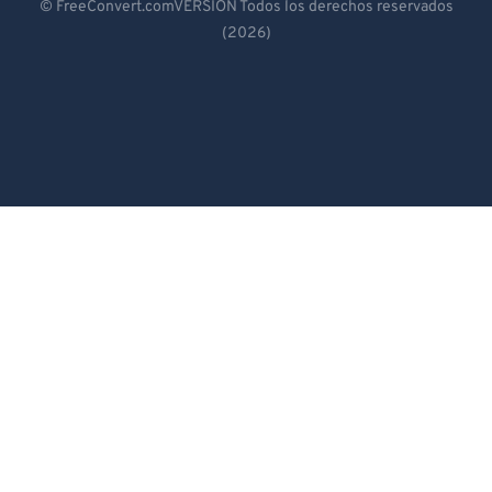
© FreeConvert.comVERSIÓN Todos los derechos reservados
(2026)
Español
Français
Português
Italiano
Dutch
日本語
简体中文
繁體中文
한국어
Svenska
Türkçe