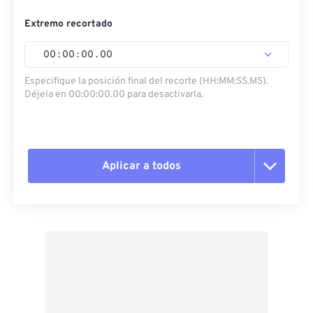
Extremo recortado
00
:
00
:
00
.
00
Especifique la posición final del recorte (HH:MM:SS.MS).
Déjela en 00:00:00.00 para desactivarla.
Aplicar a todos
Restablecer todas las opciones
Aplicar desde el ajuste preestablecido
Guardar como preestablecido