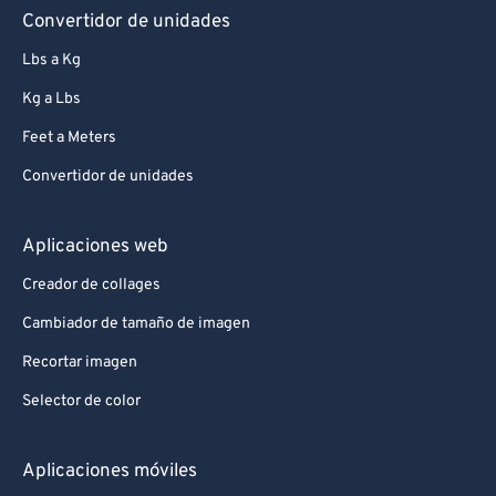
Convertidor de unidades
83
83
Lbs a Kg
84
84
Kg a Lbs
85
85
Feet a Meters
86
86
Convertidor de unidades
87
87
88
88
Aplicaciones web
89
89
Creador de collages
90
90
Cambiador de tamaño de imagen
91
91
Recortar imagen
92
92
Selector de color
93
93
94
94
Aplicaciones móviles
95
95