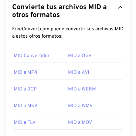
Convierte tus archivos MID a
otros formatos
FreeConvert.com puede convertir sus archivos MID
a estos otros formatos:
MID Convertidor
MID a OGV
MID a MP4
MID a AVI
00
00
00
00
00
00
00
00
MID a 3GP
MID a WEBM
00
00
00
00
00
00
00
00
MID a MKV
MID a WMV
01
01
01
01
01
01
01
01
MID a FLV
MID a MOV
02
02
02
02
02
02
02
02
03
03
03
03
03
03
03
03