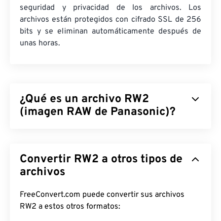
seguridad y privacidad de los archivos. Los
archivos están protegidos con cifrado SSL de 256
bits y se eliminan automáticamente después de
unas horas.
¿Qué es un archivo RW2
(imagen RAW de Panasonic)?
La imagen RAW de Panasonic (RW2) es una imagen
sin procesar
tomada con una cámara
Panasonic
Convertir RW2 a otros tipos de
Lumix
. Los archivos RAW, como RW2 (y
otros
),
ofrecen a fotógrafos y editores de imágenes un
archivos
control total sobre el procesamiento de un archivo
de imagen, lo cual constituye la principal
ventaja
y
FreeConvert.com puede convertir sus archivos
beneficio
de trabajar con RW2.
RW2 a estos otros formatos: