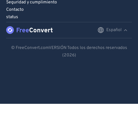
Seguridad y cumplimiento
Contacto
status
Español
English
Deutsch
© FreeConvert.comVERSIÓN Todos los derechos reservados
(2026)
Español
Français
Português
Italiano
Dutch
日本語
简体中文