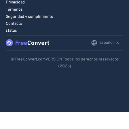
Privacidad
Términos
Seguridad y cumplimiento
Contacto
status
Español
English
Deutsch
© FreeConvert.comVERSIÓN Todos los derechos reservados
(2026)
Español
Français
Português
Italiano
Dutch
日本語