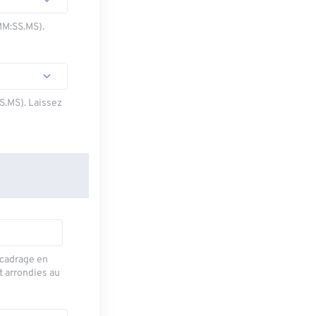
MM:SS.MS).
SS.MS). Laissez
recadrage en
t arrondies au