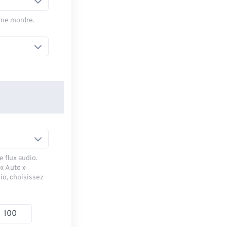
une montre.
 flux audio.
 « Auto »
io, choisissez