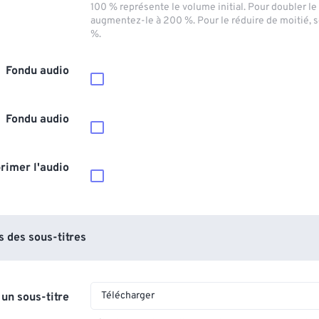
100 % représente le volume initial. Pour doubler l
augmentez-le à 200 %. Pour le réduire de moitié, 
%.
Fondu audio
Fondu audio
rimer l'audio
 des sous-titres
Télécharger
 un sous-titre