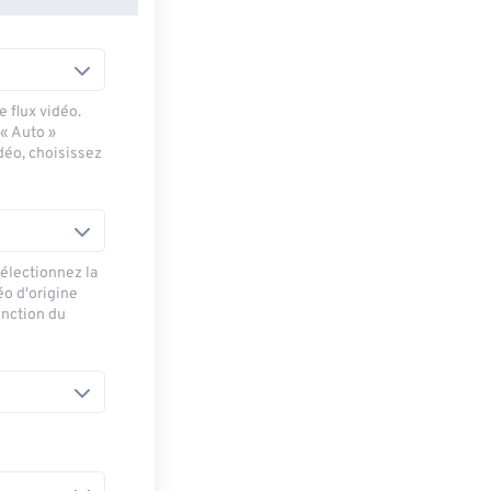
 flux vidéo.
 « Auto »
déo, choisissez
sélectionnez la
éo d'origine
onction du