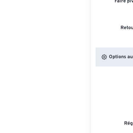
Faire pi
Retou
Options au
Rég