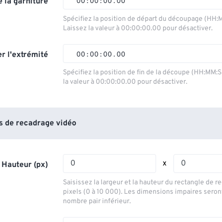
 la garniture
00
:
00
:
00
.
00
00
00
00
00
Spécifiez la position de départ du découpage (HH:
Laissez la valeur à 00:00:00.00 pour désactiver.
01
01
01
01
02
02
02
02
r l'extrémité
00
:
00
:
00
.
00
03
03
03
03
00
00
00
00
Spécifiez la position de fin de la découpe (HH:MM:
la valeur à 00:00:00.00 pour désactiver.
04
04
04
04
01
01
01
01
05
05
05
05
02
02
02
02
06
06
06
06
03
03
03
03
 de recadrage vidéo
07
07
07
07
04
04
04
04
08
08
08
08
05
05
05
05
x
 Hauteur (px)
09
09
09
09
06
06
06
06
Saisissez la largeur et la hauteur du rectangle de 
10
10
10
10
07
07
07
07
pixels (0 à 10 000). Les dimensions impaires seron
nombre pair inférieur.
11
11
11
11
08
08
08
08
12
12
12
12