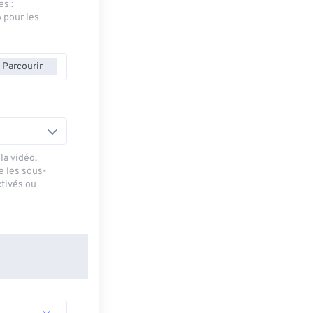
es :
» pour les
Parcourir
la vidéo,
e les sous-
ctivés ou