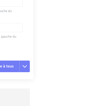
auche du
e gauche du
e à tous
es les options
r du préréglage
e préréglage