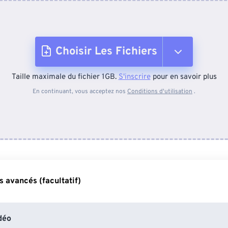
Choisir Les Fichiers
Taille maximale du fichier 1GB.
S'inscrire
pour en savoir plus
Depuis l'appareil
En continuant, vous acceptez nos
Conditions d'utilisation
.
Depuis Dropbox
Depuis Google Drive
 avancés (facultatif)
Depuis OneDrive
déo
Depuis l'URL