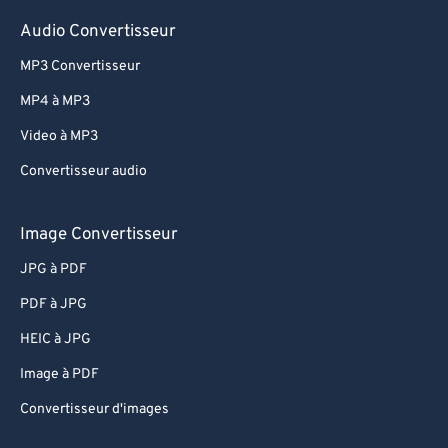
71
71
Audio Convertisseur
72
72
MP3 Convertisseur
73
73
MP4 à MP3
74
74
Video à MP3
75
75
Convertisseur audio
76
76
77
77
Image Convertisseur
78
78
JPG à PDF
79
79
PDF à JPG
80
80
HEIC à JPG
81
81
Image à PDF
82
82
Convertisseur d'images
83
83