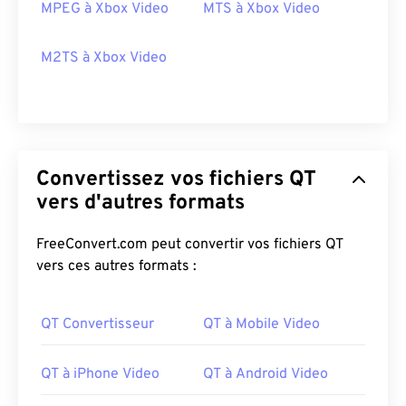
MPEG à Xbox Video
MTS à Xbox Video
M2TS à Xbox Video
Convertissez vos fichiers QT
vers d'autres formats
00
00
00
00
00
00
00
00
FreeConvert.com peut convertir vos fichiers QT
vers ces autres formats :
00
00
00
00
00
00
00
00
01
01
01
01
01
01
01
01
QT Convertisseur
QT à Mobile Video
02
02
02
02
02
02
02
02
03
03
03
03
03
03
03
03
QT à iPhone Video
QT à Android Video
04
04
04
04
04
04
04
04