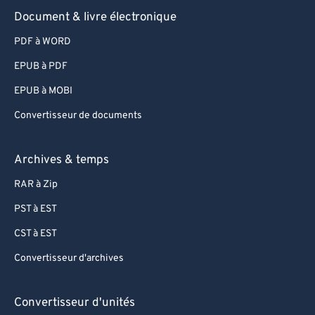
84
84
Document & livre électronique
85
85
PDF à WORD
86
86
EPUB à PDF
87
87
EPUB à MOBI
88
88
Convertisseur de documents
89
89
90
90
Archives & temps
91
91
RAR à Zip
92
92
PST à EST
93
93
CST à EST
94
94
Convertisseur d'archives
95
95
Convertisseur d'unités
96
96