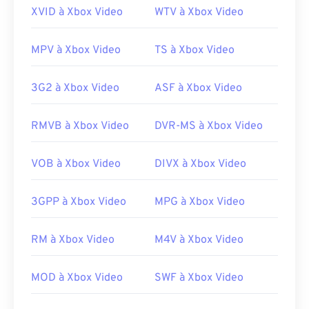
XVID à Xbox Video
WTV à Xbox Video
Liens utiles:
https://en.wikipedia.org/wiki/QuickTime_File_Fo
MPV à Xbox Video
TS à Xbox Video
rmat
https://support.apple.com/guide/quicktime-
3G2 à Xbox Video
ASF à Xbox Video
player/welcome/mac
RMVB à Xbox Video
DVR-MS à Xbox Video
VOB à Xbox Video
DIVX à Xbox Video
3GPP à Xbox Video
MPG à Xbox Video
RM à Xbox Video
M4V à Xbox Video
MOD à Xbox Video
SWF à Xbox Video