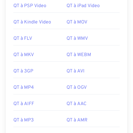
QT à PSP Video
QT à iPad Video
05
05
05
05
05
05
05
05
06
06
06
06
06
06
06
06
QT à Kindle Video
QT à MOV
07
07
07
07
07
07
07
07
08
08
08
08
08
08
08
08
QT à FLV
QT à WMV
09
09
09
09
09
09
09
09
QT à MKV
QT à WEBM
10
10
10
10
10
10
10
10
11
11
11
11
11
11
11
11
QT à 3GP
QT à AVI
12
12
12
12
12
12
12
12
QT à MP4
QT à OGV
13
13
13
13
13
13
13
13
14
14
14
14
14
14
14
14
QT à AIFF
QT à AAC
15
15
15
15
15
15
15
15
16
16
16
16
16
16
16
16
QT à MP3
QT à AMR
17
17
17
17
17
17
17
17