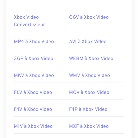
Comment ouvrir un fichier QT ?
Xbox Video
OGV à Xbox Video
Par défaut, un fichier QT s'ouvre avec
Convertisseur
QuickTime
.
Si le fichier QT est en version 2.0 ou antérieure, il
peut s'ouvrir avec
Windows Media Player
, mais les
MP4 à Xbox Video
AVI à Xbox Video
versions plus récentes ne s'ouvriront pas avec ce
lecteur. Si vous ne parvenez pas à ouvrir un fichier
3GP à Xbox Video
WEBM à Xbox Video
QT avec QuickTime, utilisez
le lecteur multimédia
VLC
, compatible avec de nombreuses
MKV à Xbox Video
WMV à Xbox Video
plateformes, y compris les appareils mobiles.
QT étant un format plus ancien, il peut être
FLV à Xbox Video
MOV à Xbox Video
nécessaire de consulter les rubriques d'assistance
QuickTime publiées
ici
. Apple propose des
conseils pour
ouvrir un fichier QT
, ainsi qu'une
aide
F4V à Xbox Video
F4P à Xbox Video
pour la lecture de films
.
M1V à Xbox Video
MXF à Xbox Video
Développé par :
Apple Inc.
Sortie initiale :
2001