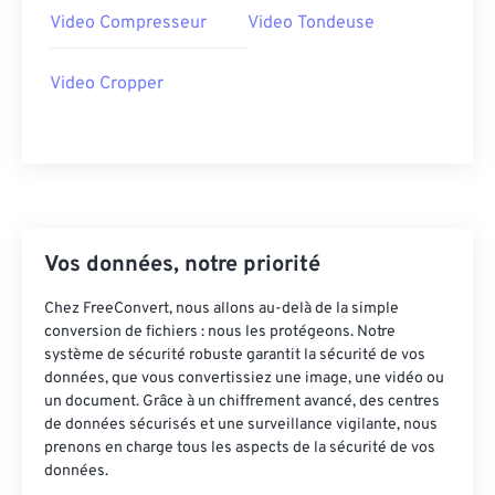
31
31
31
31
31
31
Video Compresseur
Video Tondeuse
32
32
32
32
32
32
Video Cropper
33
33
33
33
33
33
34
34
34
34
34
34
35
35
35
35
35
35
36
36
36
36
36
36
37
37
37
37
37
37
Vos données, notre priorité
38
38
38
38
38
38
Chez FreeConvert, nous allons au-delà de la simple
39
39
39
39
39
39
conversion de fichiers : nous les protégeons. Notre
40
40
40
40
40
40
système de sécurité robuste garantit la sécurité de vos
données, que vous convertissiez une image, une vidéo ou
41
41
41
41
41
41
un document. Grâce à un chiffrement avancé, des centres
de données sécurisés et une surveillance vigilante, nous
42
42
42
42
42
42
prenons en charge tous les aspects de la sécurité de vos
43
43
43
43
43
43
données.