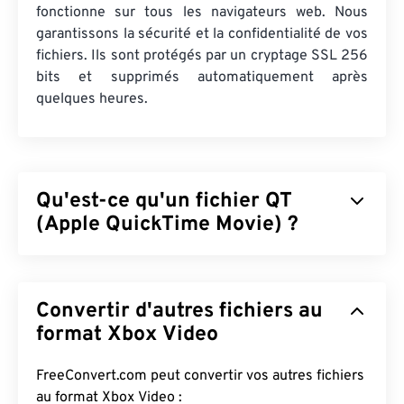
fonctionne sur tous les navigateurs web. Nous
garantissons la sécurité et la confidentialité de vos
fichiers. Ils sont protégés par un cryptage SSL 256
bits et supprimés automatiquement après
quelques heures.
Qu'est-ce qu'un fichier QT
(Apple QuickTime Movie) ?
Apple QuickTime Movie (QT) est un format de
fichier développé par Apple pour les clips vidéo.
Convertir d'autres fichiers au
Très similaire à MOV, il s'agit d'un conteneur
pouvant contenir divers types de fichiers
format Xbox Video
multimédias, notamment
3D
et
de réalité virtuelle
(RV)
. C'est un format plus ancien, tandis que MOV
FreeConvert.com peut convertir vos autres fichiers
est plus récent.
au format Xbox Video :