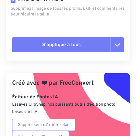
Métadonnées de bande
Supprimez l'image de tous les profils, EXIF ​​et commentaires
pour réduire la taille
S'applique à tous
Réinitialiser toutes les options
Appliquer à partir du préréglage
Créé avec
❤️
par
FreeConvert
Enregistrer comme préréglage
Éditeur de Photos IA
Essayez ClipSnap, nos puissants outils d’édition photo
basés sur l’IA.
Suppresseur d’Arrière-plan