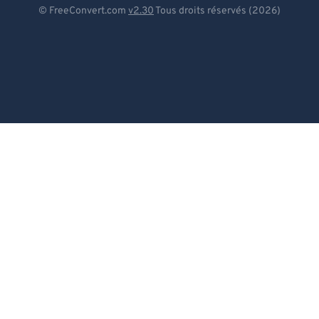
Deutsch
© FreeConvert.com
v2.30
Tous droits réservés (2026)
Español
Français
Português
Italiano
Dutch
日本語
简体中文
繁體中文
한국어
Svenska