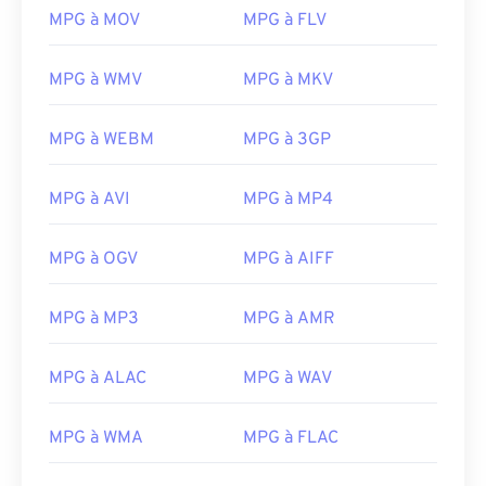
MPG à MOV
MPG à FLV
00
00
00
00
00
00
00
00
MPG à WMV
MPG à MKV
MPG à WEBM
MPG à 3GP
00
00
00
00
00
00
00
00
01
01
01
01
01
01
01
01
MPG à AVI
MPG à MP4
02
02
02
02
02
02
02
02
MPG à OGV
MPG à AIFF
03
03
03
03
03
03
03
03
04
04
04
04
04
04
04
04
MPG à MP3
MPG à AMR
05
05
05
05
05
05
05
05
06
06
06
06
06
06
06
06
MPG à ALAC
MPG à WAV
07
07
07
07
07
07
07
07
MPG à WMA
MPG à FLAC
08
08
08
08
08
08
08
08
09
09
09
09
09
09
09
09