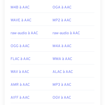
(MPEG)
Développé par :
Comité audio ISO/IEC MPEG
M4B à AAC
OGA à AAC
Sortie initiale :
1988
Sortie initiale :
1997
Liens utiles:
WAVE à AAC
MP2 à AAC
Liens utiles:
https://en.wikipedia.org/wiki/Moving_Picture_Experts_
https://en.wikipedia.org/wiki/Advanced_Audio_Coding
https://en.wikipedia.org/wiki/MPEG-1
raw-audio à AAC
raw-audio à AAC
https://www.iso.org/standard/43345.html?
browse=tc
OGG à AAC
M4A à AAC
FLAC à AAC
WMA à AAC
WAV à AAC
ALAC à AAC
AMR à AAC
MP3 à AAC
AIFF à AAC
OGV à AAC