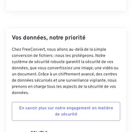
23
23
23
23
23
23
23
23
24
24
24
24
24
24
25
25
25
25
25
25
26
26
26
26
26
26
Vos données, notre priorité
27
27
27
27
27
27
Chez FreeConvert, nous allons au-delà de la simple
conversion de fichiers : nous les protégeons. Notre
28
28
28
28
28
28
système de sécurité robuste garantit la sécurité de vos
29
29
29
29
29
29
données, que vous convertissiez une image, une vidéo ou
un document. Grâce à un chiffrement avancé, des centres
30
30
30
30
30
30
de données sécurisés et une surveillance vigilante, nous
31
31
31
31
31
31
prenons en charge tous les aspects de la sécurité de vos
données.
32
32
32
32
32
32
33
33
33
33
33
33
En savoir plus sur notre engagement en matière
de sécurité
34
34
34
34
34
34
35
35
35
35
35
35