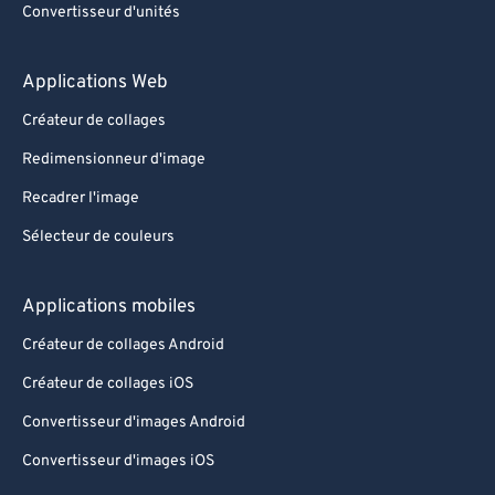
Convertisseur d'unités
89
89
90
90
Applications Web
91
91
Créateur de collages
92
92
Redimensionneur d'image
93
93
Recadrer l'image
94
94
Sélecteur de couleurs
95
95
96
96
Applications mobiles
97
97
Créateur de collages Android
98
98
Créateur de collages iOS
99
99
Convertisseur d'images Android
Convertisseur d'images iOS