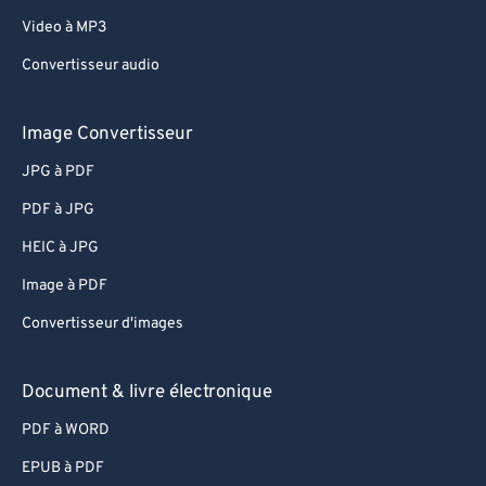
62
62
Video à MP3
63
63
Convertisseur audio
64
64
65
65
Image Convertisseur
66
66
JPG à PDF
67
67
PDF à JPG
68
68
HEIC à JPG
69
69
Image à PDF
70
70
Convertisseur d'images
71
71
72
72
Document & livre électronique
73
73
PDF à WORD
74
74
EPUB à PDF