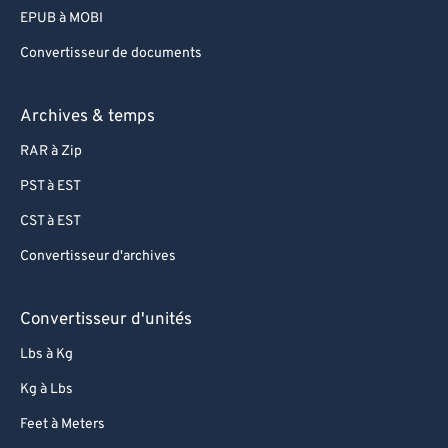
75
75
EPUB à MOBI
76
76
Convertisseur de documents
77
77
78
78
Archives & temps
79
79
RAR à Zip
80
80
PST à EST
81
81
CST à EST
82
82
Convertisseur d'archives
83
83
84
84
Convertisseur d'unités
85
85
Lbs à Kg
86
86
Kg à Lbs
87
87
Feet à Meters
88
88