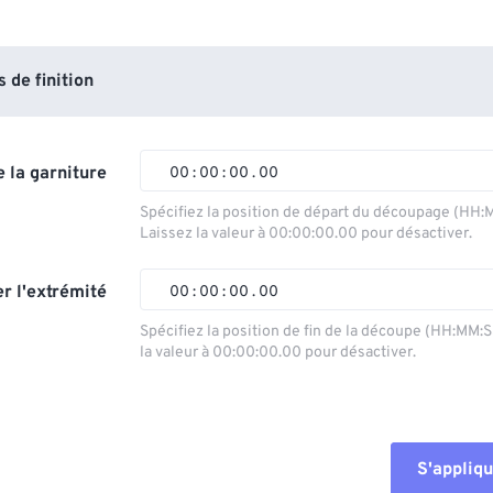
de finition
 la garniture
00
:
00
:
00
.
00
Spécifiez la position de départ du découpage (HH:
Laissez la valeur à 00:00:00.00 pour désactiver.
00
00
00
00
01
01
01
01
r l'extrémité
00
:
00
:
00
.
00
02
02
02
02
Spécifiez la position de fin de la découpe (HH:MM:
la valeur à 00:00:00.00 pour désactiver.
03
03
03
03
00
00
00
00
04
04
04
04
01
01
01
01
05
05
05
05
02
02
02
02
S'appliqu
06
06
06
06
03
03
03
03