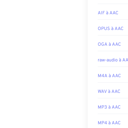
s'ouvrent sur l
Playstation 4
.
AIF à AAC
Développé par 
OPUS à AAC
Sortie initiale :
Liens utiles:
OGA à AAC
https://en.wik
https://www.i
raw-audio à A
M4A à AAC
WAV à AAC
MP3 à AAC
MP4 à AAC