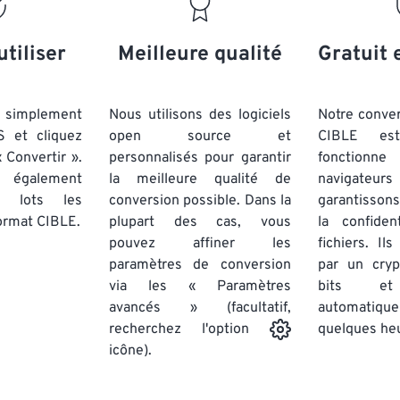
20
20
20
20
17
17
17
17
21
21
21
21
18
18
18
18
utiliser
Meilleure qualité
Gratuit 
22
22
22
22
19
19
19
19
23
23
23
23
20
20
20
20
simplement
Nous utilisons des logiciels
Notre conver
24
24
24
S et cliquez
open source et
CIBLE est
21
21
21
21
 Convertir ».
personnalisés pour garantir
fonctionne
25
25
25
22
22
22
22
 également
la meilleure qualité de
navigateu
26
26
26
par lots
les
conversion possible. Dans la
23
23
23
23
garantissons
ormat CIBLE.
plupart des cas, vous
la confiden
27
27
27
24
24
24
pouvez affiner les
fichiers. Il
28
28
28
25
25
25
paramètres de conversion
par un cry
via les « Paramètres
29
29
29
bits et
26
26
26
avancés » (facultatif,
automatiq
30
30
30
27
27
27
quelques he
recherchez l'option
31
31
31
icône).
28
28
28
32
32
32
29
29
29