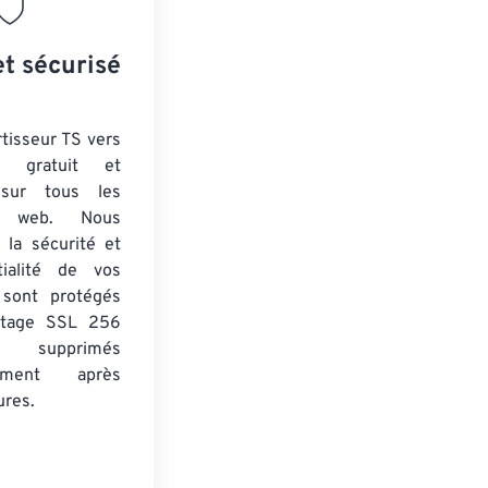
et sécurisé
tisseur TS vers
 gratuit et
 sur tous les
rs web. Nous
 la sécurité et
tialité de vos
s sont protégés
ptage SSL 256
 supprimés
uement après
ures.