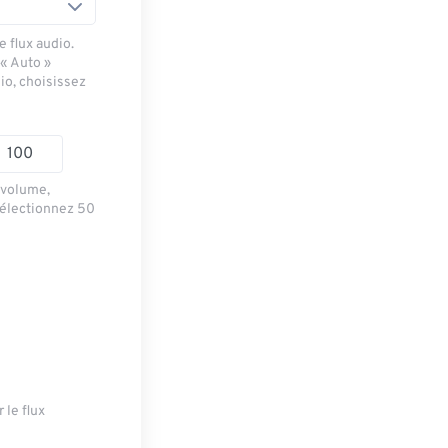
 flux audio.
 « Auto »
io, choisissez
e volume,
sélectionnez 50
 le flux