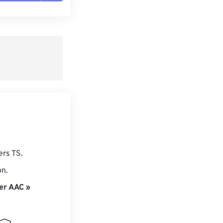
es les options
r du préréglage
e préréglage
ers TS.
on.
er AAC »