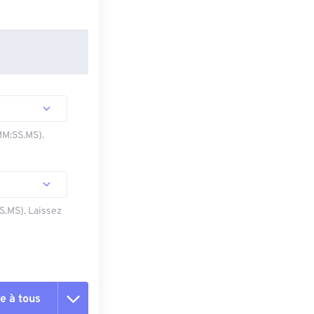
MM:SS.MS).
SS.MS). Laissez
e à tous