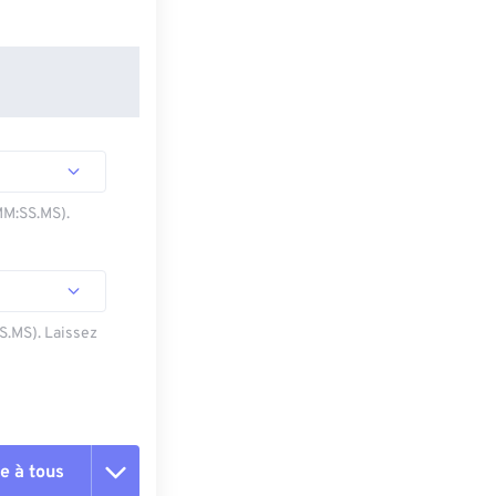
MM:SS.MS).
SS.MS). Laissez
e à tous