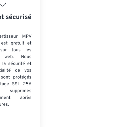
et sécurisé
ertisseur MPV
est gratuit et
 sur tous les
rs web. Nous
 la sécurité et
tialité de vos
s sont protégés
ptage SSL 256
 supprimés
uement après
ures.