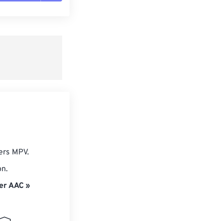
es les options
r du préréglage
e préréglage
iers MPV.
on.
er AAC »