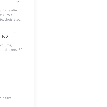
 flux audio.
 « Auto »
io, choisissez
e volume,
sélectionnez 50
 le flux