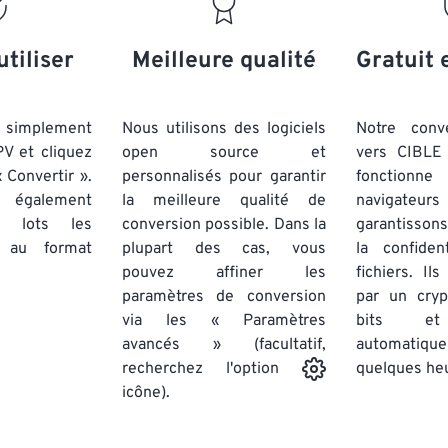
20
20
20
20
17
17
17
17
21
21
21
21
18
18
18
18
utiliser
Meilleure qualité
Gratuit 
22
22
22
22
19
19
19
19
23
23
23
23
20
20
20
20
simplement
Nous utilisons des logiciels
Notre conv
24
24
24
PV et cliquez
open source et
vers CIBLE 
21
21
21
21
 Convertir ».
personnalisés pour garantir
fonctionne
25
25
25
22
22
22
22
 également
la meilleure qualité de
navigateu
26
26
26
par lots
les
conversion possible. Dans la
23
23
23
23
garantissons
au format
plupart des cas, vous
la confiden
27
27
27
24
24
24
pouvez affiner les
fichiers. Il
28
28
28
25
25
25
paramètres de conversion
par un cry
via les « Paramètres
29
29
29
bits et
26
26
26
avancés » (facultatif,
automatiq
30
30
30
27
27
27
quelques he
recherchez l'option
31
31
31
icône).
28
28
28
32
32
32
29
29
29