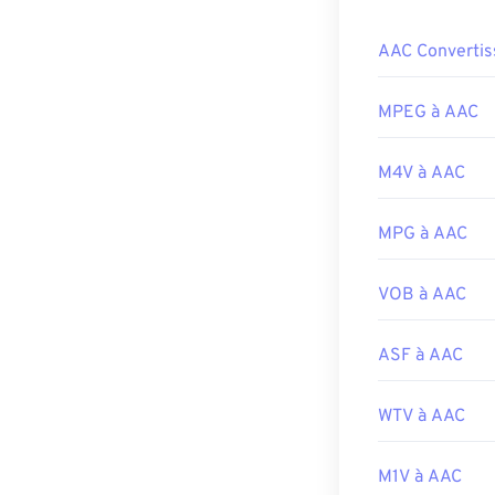
Player
.
Comment o
AAC Convertis
Développé par 
Pour de meilleu
Version initiale
Le format AAC 
MPEG à AAC
Liens utiles:
omniprésents e
https://en.wik
M4V à AAC
De plus, comme 
s'ouvrent sur l
https://mpv.io/
Playstation 4
.
MPG à AAC
Développé par 
VOB à AAC
Sortie initiale :
Liens utiles:
ASF à AAC
https://en.wik
https://www.i
WTV à AAC
M1V à AAC