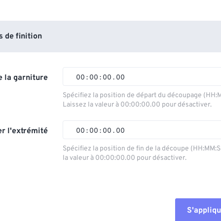
de finition
 la garniture
00
:
00
:
00
.
00
Spécifiez la position de départ du découpage (HH:
Laissez la valeur à 00:00:00.00 pour désactiver.
00
00
00
00
01
01
01
01
r l'extrémité
00
:
00
:
00
.
00
02
02
02
02
Spécifiez la position de fin de la découpe (HH:MM:
la valeur à 00:00:00.00 pour désactiver.
03
03
03
03
00
00
00
00
04
04
04
04
01
01
01
01
05
05
05
05
02
02
02
02
S'appliqu
06
06
06
06
03
03
03
03