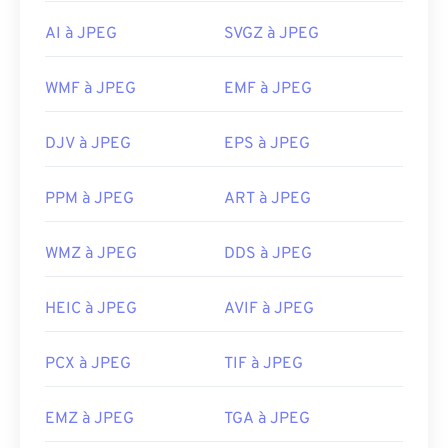
le fichier JPEG permet généralement de l'ouvrir
dans votre visionneuse d'images, votre éditeur
AI à JPEG
SVGZ à JPEG
d'images ou votre navigateur web par défaut. Pour
sélectionner une application spécifique pour ouvrir
WMF à JPEG
EMF à JPEG
le fichier, faites un clic droit et sélectionnez
« Ouvrir avec ».
DJV à JPEG
EPS à JPEG
Les fichiers JPEG s'ouvrent automatiquement sur
les navigateurs Web courants tels que
Chrome
, les
PPM à JPEG
ART à JPEG
applications Microsoft telles que
Microsoft Photos
et les applications Mac OS telles qu'Apple
Preview
WMZ à JPEG
DDS à JPEG
.
Développé par :
Joint Photographic Experts Group
HEIC à JPEG
AVIF à JPEG
Sortie initiale :
18 septembre 1992
Liens utiles:
PCX à JPEG
TIF à JPEG
https://en.wikipedia.org/wiki/JPEG
EMZ à JPEG
TGA à JPEG
https://www.lifewire.com/jpg-jpeg-file-4139913