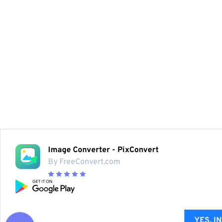
Image Converter - PixConvert
By FreeConvert.com
YES, I