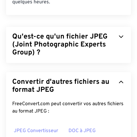
quelques heures.
Qu'est-ce qu'un fichier JPEG
(Joint Photographic Experts
Group) ?
JPEG (Joint Photographic Experts Group) est un
format de fichier universel qui utilise un algorithme
Convertir d'autres fichiers au
pour compresser les photos et les graphiques. La
compression importante qu'offre le JPEG explique
format JPEG
sa large utilisation. De ce fait, leur taille
relativement petite en fait un excellent format
FreeConvert.com peut convertir vos autres fichiers
pour le transport sur Internet et l'utilisation sur des
au format JPEG :
sites web. Notre outil
de compression JPEG
permet
de réduire la taille de vos fichiers jusqu'à
JPEG Convertisseur
DOC à JPEG
80 % !