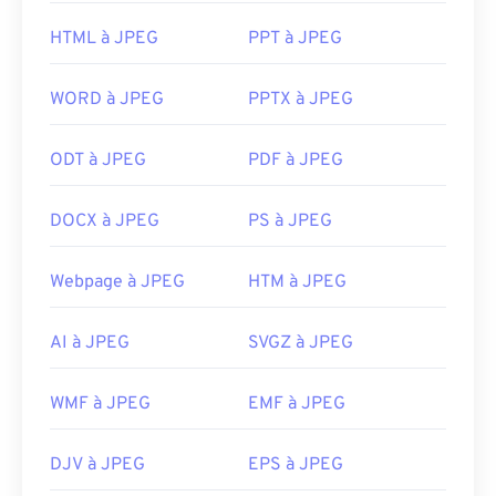
Si vous avez besoin d'une compression encore
HTML à JPEG
PPT à JPEG
meilleure, vous pouvez convertir
JPG en WebP
,
qui est un format de fichier plus récent et plus
WORD à JPEG
PPTX à JPEG
compressible.
Comment ouvrir un fichier JPEG
ODT à JPEG
PDF à JPEG
?
DOCX à JPEG
PS à JPEG
Presque tous les programmes et applications de
visualisation d'images reconnaissent et peuvent
Webpage à JPEG
HTM à JPEG
ouvrir les fichiers JPEG. Un simple double-clic sur
le fichier JPEG permet généralement de l'ouvrir
dans votre visionneuse d'images, votre éditeur
AI à JPEG
SVGZ à JPEG
d'images ou votre navigateur web par défaut. Pour
sélectionner une application spécifique pour ouvrir
WMF à JPEG
EMF à JPEG
le fichier, faites un clic droit et sélectionnez
« Ouvrir avec ».
DJV à JPEG
EPS à JPEG
Les fichiers JPEG s'ouvrent automatiquement sur