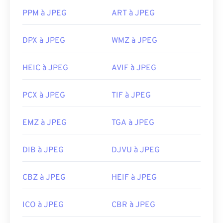
les navigateurs Web courants tels que
Chrome
, les
PPM à JPEG
ART à JPEG
applications Microsoft telles que
Microsoft Photos
et les applications Mac OS telles qu'Apple
Preview
DPX à JPEG
WMZ à JPEG
.
Développé par :
Joint Photographic Experts Group
HEIC à JPEG
AVIF à JPEG
Sortie initiale :
18 septembre 1992
Liens utiles:
PCX à JPEG
TIF à JPEG
https://en.wikipedia.org/wiki/JPEG
EMZ à JPEG
TGA à JPEG
https://www.lifewire.com/jpg-jpeg-file-4139913
DIB à JPEG
DJVU à JPEG
CBZ à JPEG
HEIF à JPEG
ICO à JPEG
CBR à JPEG