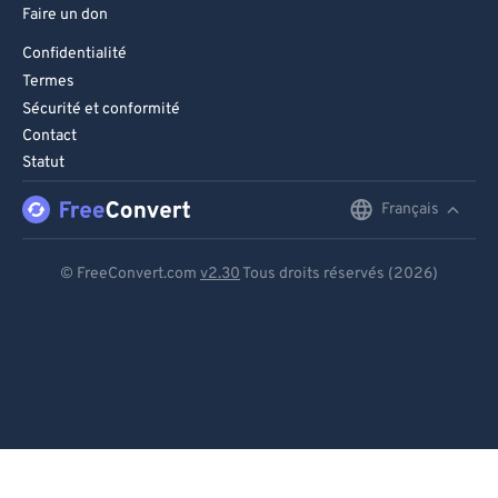
Faire un don
Confidentialité
Termes
Sécurité et conformité
Contact
Statut
Français
English
Deutsch
© FreeConvert.com
v2.30
Tous droits réservés (2026)
Español
Français
Português
Italiano
Dutch