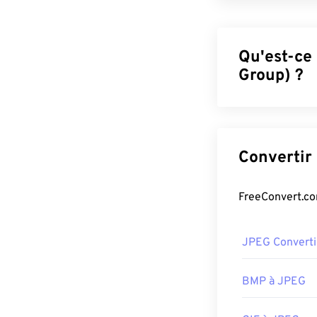
Qu'est-ce
Group) ?
JPEG (Joint Pho
algorithme pou
qu'offre le JPEG
un excellent for
de compressio
Si vous avez b
WebP
, qui est
JPEG Converti
Comment o
BMP à JPEG
Presque tous le
peuvent ouvrir 