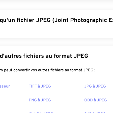
 qu'un fichier JPEG (Joint Photographic E
tographic Experts Group) est un format de fichier universel qui
r compresser les photos et les graphiques. La compression im
 explique sa large utilisation. De ce fait, leur taille relativemen
Convertir d'autres fichiers au format JPEG
mat pour le transport sur Internet et l'utilisation sur des sites 
n JPEG
permet
de réduire la taille de vos fichiers jusqu'à 80 % 
FreeConvert.com peut convertir vos autres fichiers au format JPEG :
esoin d'une compression encore meilleure, vous pouvez conver
 un format de fichier plus récent et plus compressible.
sseur
TIFF à JPEG
JPG à JPEG
uvrir un fichier JPEG ?
PNG à JPEG
ODD à JPEG
s programmes et applications de visualisation d'images recon
les fichiers JPEG. Un simple double-clic sur le fichier JPEG p