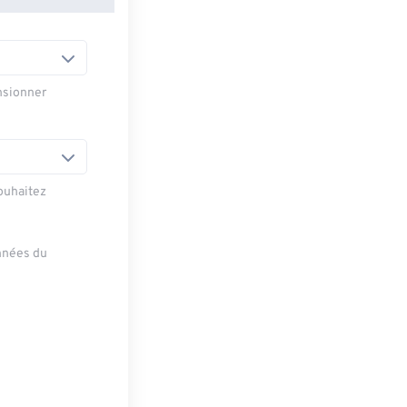
nsionner
ouhaitez
onnées du