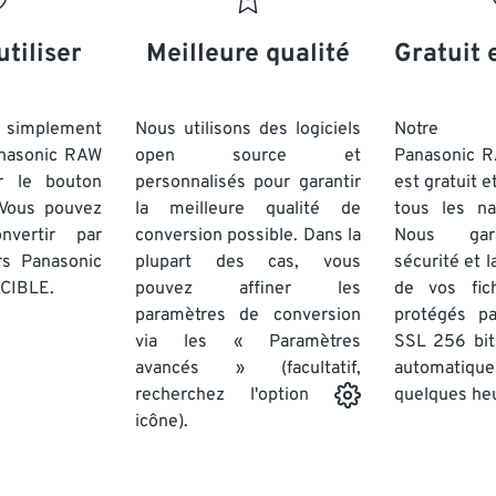
utiliser
Meilleure qualité
Gratuit 
simplement
Nous utilisons des logiciels
Notre co
anasonic RAW
open source et
Panasonic 
r le bouton
personnalisés pour garantir
est gratuit e
 Vous pouvez
la meilleure qualité de
tous les na
nvertir par
conversion possible. Dans la
Nous gara
ers Panasonic
plupart des cas, vous
sécurité et l
 CIBLE.
pouvez affiner les
de vos fich
paramètres de conversion
protégés p
via les « Paramètres
SSL 256 bit
avancés » (facultatif,
automatiq
quelques he
recherchez l'option
icône).