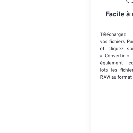
Facile à 
Téléchargez 
vos fichiers P
et cliquez su
« Convertir ».
également co
lots
les fichi
RAW
au format