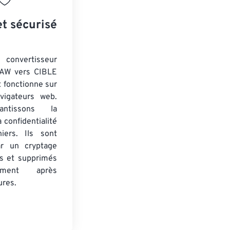
et sécurisé
nvertisseur
RAW vers CIBLE
t fonctionne sur
vigateurs web.
ntissons la
a confidentialité
iers. Ils sont
ar un cryptage
s et supprimés
uement après
ures.