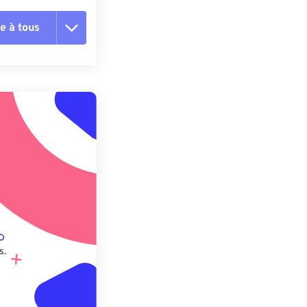
e à tous
es les options
r du préréglage
e préréglage
s.