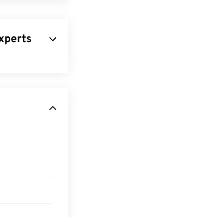
xperts
 utilise un
portante
t petite en fait
web. Notre outil
!
tir
JPG en
naissent et
ermet