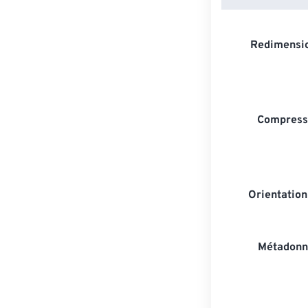
Redimensio
Compresse
Orientatio
Métadonn