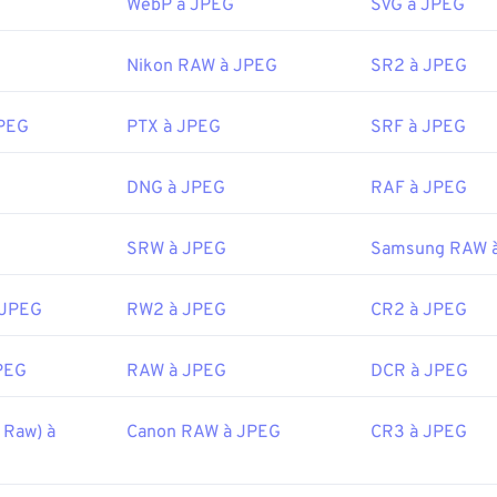
WebP à JPEG
SVG à JPEG
 l'ouvrir dans votre visionneuse d'images, votre éditeur d'ima
par défaut. Pour sélectionner une application spécifique pour ou
roit et sélectionnez « Ouvrir avec ».
Nikon RAW à JPEG
SR2 à JPEG
PEG s'ouvrent automatiquement sur les navigateurs Web couran
pplications Microsoft telles que
Microsoft Photos
et les applica
JPEG
PTX à JPEG
SRF à JPEG
Preview
.
DNG à JPEG
RAF à JPEG
:
Joint Photographic Experts Group
18 septembre 1992
SRW à JPEG
Samsung RAW 
ipedia.org/wiki/JPEG
 JPEG
RW2 à JPEG
CR2 à JPEG
fewire.com/jpg-jpeg-file-4139913
PEG
RAW à JPEG
DCR à JPEG
 Raw) à
Canon RAW à JPEG
CR3 à JPEG