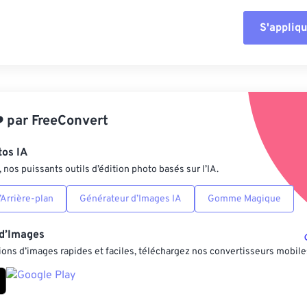
S'appliqu
Réinitialiser tout
Appliquer à parti
️
par
FreeConvert
Enregistrer comm
tos IA
nos puissants outils d’édition photo basés sur l’IA.
Arrière-plan
Générateur d’Images IA
Gomme Magique
 d’Images
ons d’images rapides et faciles, téléchargez nos convertisseurs mobile