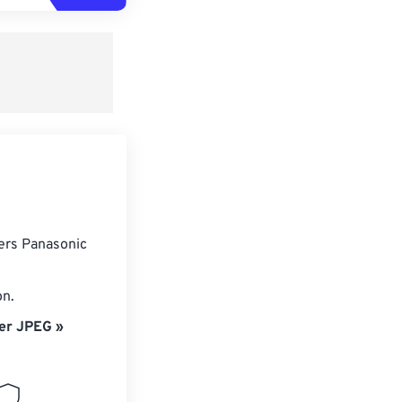
iers Panasonic
on.
er JPEG »