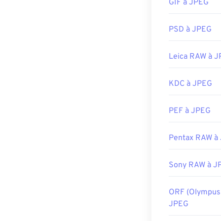
GIF à JPEG
généralement de
navigateur web 
faites un clic d
PSD à JPEG
Les fichiers J
Chrome
, les a
Leica RAW à 
telles qu'Apple
KDC à JPEG
Développé par 
Sortie initiale :
PEF à JPEG
Liens utiles:
https://en.wik
Pentax RAW à
https://www.li
Sony RAW à J
ORF (Olympus
JPEG