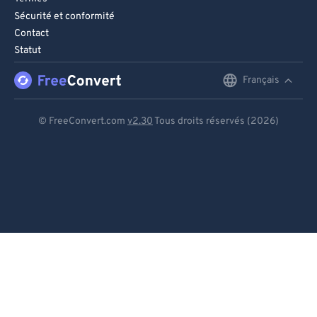
Sécurité et conformité
Contact
Statut
Français
English
Deutsch
© FreeConvert.com
v2.30
Tous droits réservés (2026)
Español
Français
Português
Italiano
Dutch
日本語
简体中文