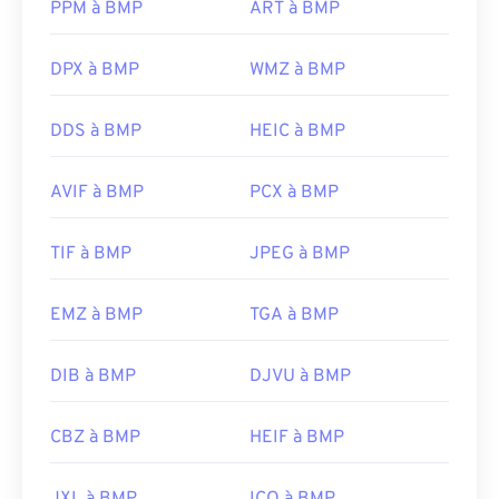
BMP indépendant du périphérique, ou
DIB
, peut
Sortie initiale :
PPM à BMP
1992
ART à BMP
s'ouvrir sur presque tous les périphériques,
systèmes d'exploitation et applications.
DPX à BMP
WMZ à BMP
DDS à BMP
HEIC à BMP
Outre l'ouverture des fichiers BMP, de nombreuses
applications permettent de les créer, comme
Adobe Illustrator
. Si vous devez convertir un
AVIF à BMP
PCX à BMP
fichier BMP en image vectorielle, pensez à utiliser
CorelDRAW
. Parmi les autres applications
TIF à BMP
JPEG à BMP
compatibles avec l'ouverture des fichiers BMP, on
trouve Adobe
Photoshop
, Microsoft
Photos
,
Apple
EMZ à BMP
TGA à BMP
Preview
,
Apple Photos
et
ColorStrokes
.
DIB à BMP
DJVU à BMP
Développé par :
Microsoft Corporation
Sortie initiale :
20 novembre 1985
CBZ à BMP
HEIF à BMP
Liens utiles: