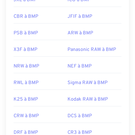
JXL à BMP
ICO à BMP
https://en.wikipedia.org/wiki/BMP_file_format
https://docs.microsoft.com/en-
CBR à BMP
JFIF à BMP
us/windows/win32/gdi/bitmaps
PSB à BMP
ARW à BMP
X3F à BMP
Panasonic RAW à BMP
NRW à BMP
NEF à BMP
RWL à BMP
Sigma RAW à BMP
K25 à BMP
Kodak RAW à BMP
CRW à BMP
DCS à BMP
DRF à BMP
CR3 à BMP