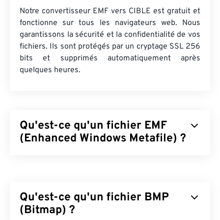
Notre convertisseur EMF vers CIBLE est gratuit et
fonctionne sur tous les navigateurs web. Nous
garantissons la sécurité et la confidentialité de vos
fichiers. Ils sont protégés par un cryptage SSL 256
bits et supprimés automatiquement après
quelques heures.
Qu'est-ce qu'un fichier EMF
(Enhanced Windows Metafile) ?
Le format de fichier EMF (Enhanced Windows
Metafile) est un format de fichier bitmap,
descendant du
format WMF (Windows Metafile
Qu'est-ce qu'un fichier BMP
Format)
. Avec une palette de couleurs étendue de
32 bits par pixel et une indépendance vis-à-vis du
(Bitmap) ?