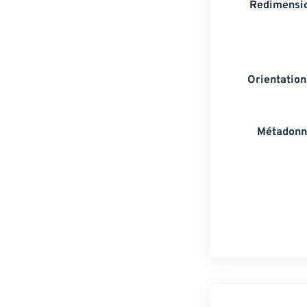
Redimensio
Orientatio
Métadonn