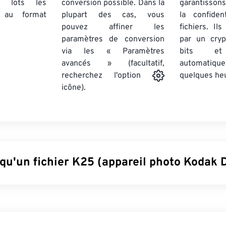
par lots
les
conversion possible. Dans la
garantissons
au format
plupart des cas, vous
la confiden
pouvez affiner les
fichiers. Il
paramètres de conversion
par un cry
via les « Paramètres
bits et
avancés » (facultatif,
automatiq
quelques he
recherchez l'option
icône).
 qu'un fichier K25 (appareil photo Kodak 
pareil photo Kodak DC25 (K25) est un format de fichier
brut
obs
ormat propriétaire de l'appareil photo
DC25
de Kodak, équipé d
ouplage de charge) de
493 x 373 pixels. Dans les années 1990 à 2