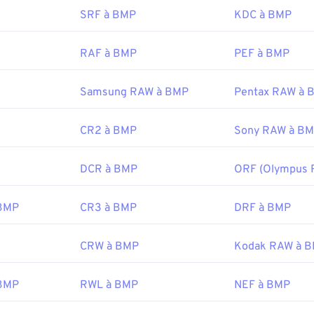
er
CorelDRAW
. Parmi les autres applications compatibles avec 
SRF à BMP
KDC à BMP
on trouve Adobe
Photoshop
, Microsoft
Photos
,
Apple Preview
s
.
RAF à BMP
PEF à BMP
Samsung RAW à BMP
Pentax RAW à 
:
Microsoft Corporation
20 novembre 1985
CR2 à BMP
Sony RAW à B
ipedia.org/wiki/BMP_file_format
DCR à BMP
ORF (Olympus 
microsoft.com/en-us/windows/win32/gdi/bitmaps
 BMP
CR3 à BMP
DRF à BMP
CRW à BMP
Kodak RAW à 
 BMP
RWL à BMP
NEF à BMP