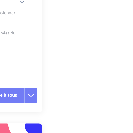
nsionner
onnées du
e à tous
es les options
r du préréglage