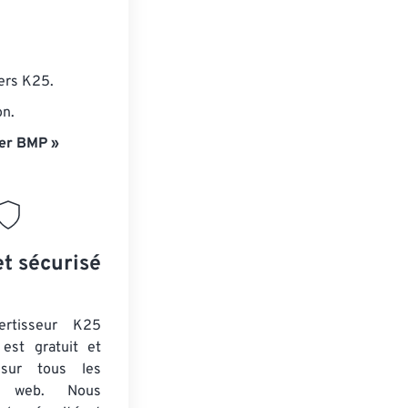
iers K25.
on.
er BMP »
et sécurisé
ertisseur K25
est gratuit et
 sur tous les
rs web. Nous