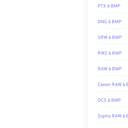
pensez à utilis
PTX à BMP
fichiers BMP, 
et
ColorStroke
DNG à BMP
SRW à BMP
Développé par 
Sortie initiale :
RW2 à BMP
Liens utiles:
https://en.wik
RAW à BMP
https://docs.
Canon RAW à
DCS à BMP
Sigma RAW à