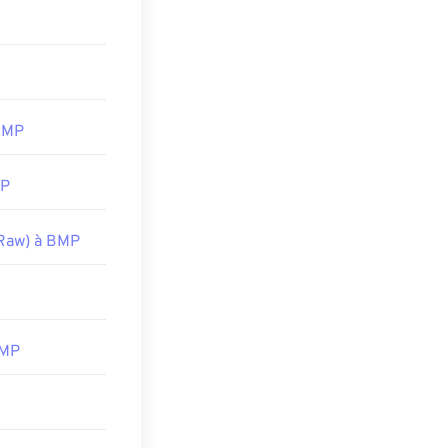
l'ouverture des
,
Apple Photos
BMP
MP
Raw) à BMP
BMP