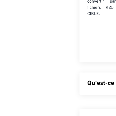
convertir 
fichiers K25
CIBLE.
Qu'est-ce
Le format d'ap
s'agissait du f
(dispositif à c