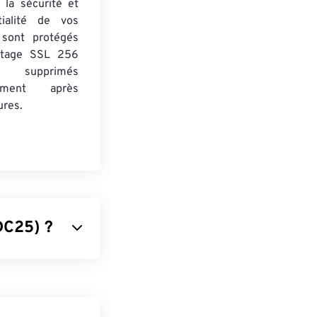
 la sécurité et
tialité de vos
s sont protégés
ptage SSL 256
 supprimés
uement après
ures.
DC25) ?
olète. Il
'un
capteur CCD
000, il figurait