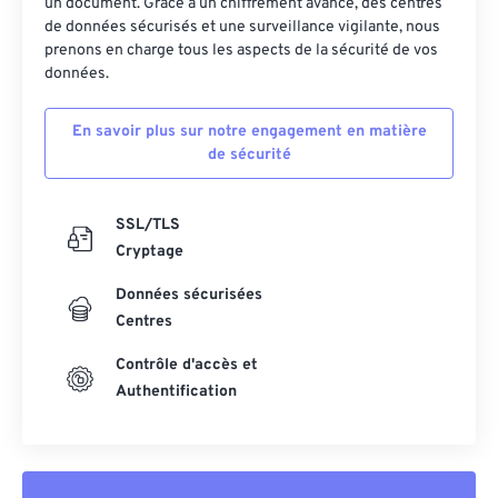
un document. Grâce à un chiffrement avancé, des centres
48
48
48
48
48
48
de données sécurisés et une surveillance vigilante, nous
prenons en charge tous les aspects de la sécurité de vos
49
49
49
49
49
49
données.
50
50
50
50
50
50
En savoir plus sur notre engagement en matière
51
51
51
51
51
51
de sécurité
52
52
52
52
52
52
53
53
53
53
53
53
SSL/TLS
54
54
54
54
54
54
Cryptage
55
55
55
55
55
55
Données sécurisées
Centres
56
56
56
56
56
56
57
57
57
57
57
57
Contrôle d'accès et
Authentification
58
58
58
58
58
58
59
59
59
59
59
59
60
60