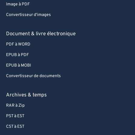
87
87
Image à PDF
88
88
Convertisseur d'images
89
89
90
90
Document & livre électronique
91
91
PDF à WORD
92
92
EPUB à PDF
93
93
EPUB à MOBI
94
94
Convertisseur de documents
95
95
96
96
Archives & temps
97
97
RAR à Zip
98
98
PST à EST
99
99
CST à EST