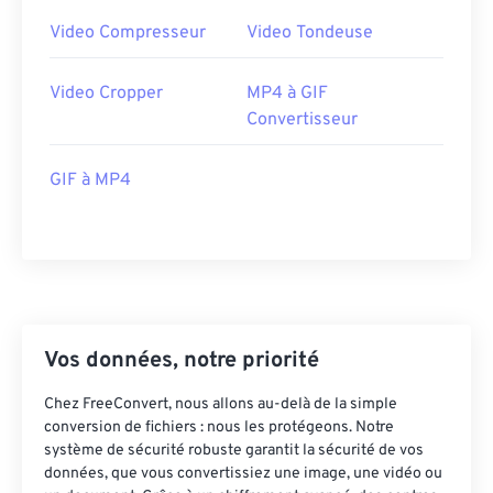
35
35
35
35
35
35
Video Compresseur
Video Tondeuse
36
36
36
36
36
36
Video Cropper
MP4 à GIF
37
37
37
37
37
37
Convertisseur
38
38
38
38
38
38
39
39
39
39
39
39
GIF à MP4
40
40
40
40
40
40
41
41
41
41
41
41
42
42
42
42
42
42
43
43
43
43
43
43
Vos données, notre priorité
44
44
44
44
44
44
45
45
45
45
45
45
Chez FreeConvert, nous allons au-delà de la simple
conversion de fichiers : nous les protégeons. Notre
46
46
46
46
46
46
système de sécurité robuste garantit la sécurité de vos
données, que vous convertissiez une image, une vidéo ou
47
47
47
47
47
47