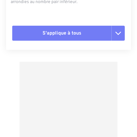
arrondies au nombre pair inférieur.
S'applique à tous
Réinitialiser toutes les options
Appliquer à partir du préréglage
Enregistrer comme préréglage