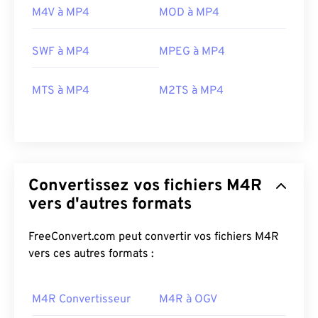
M4V à MP4
MOD à MP4
SWF à MP4
MPEG à MP4
00
00
00
00
00
00
00
00
MTS à MP4
M2TS à MP4
00
00
00
00
00
00
00
00
01
01
01
01
01
01
01
01
02
02
02
02
02
02
02
02
Convertissez vos fichiers M4R
03
03
03
03
03
03
03
03
vers d'autres formats
04
04
04
04
04
04
04
04
FreeConvert.com peut convertir vos fichiers M4R
05
05
05
05
05
05
05
05
vers ces autres formats :
06
06
06
06
06
06
06
06
07
07
07
07
07
07
07
07
M4R Convertisseur
M4R à OGV