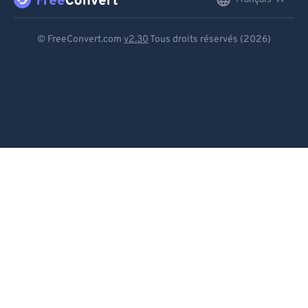
English
Deutsch
© FreeConvert.com
v2.30
Tous droits réservés (2026)
Español
Français
Português
Italiano
Dutch
日本語
简体中文
繁體中文
한국어