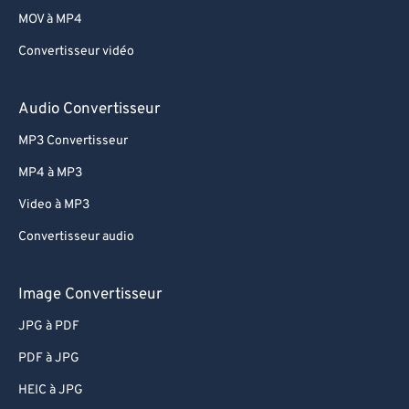
74
74
MOV à MP4
75
75
Convertisseur vidéo
76
76
77
77
Audio Convertisseur
78
78
MP3 Convertisseur
79
79
MP4 à MP3
80
80
Video à MP3
81
81
Convertisseur audio
82
82
83
83
Image Convertisseur
84
84
JPG à PDF
85
85
PDF à JPG
86
86
HEIC à JPG