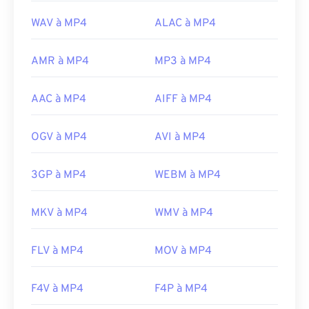
Norme :
ISO/CEI 14496
WAV à MP4
ALAC à MP4
Sortie initiale :
1999
Liens utiles:
AMR à MP4
MP3 à MP4
https://en.wikipedia.org/wiki/MPEG-4
AAC à MP4
AIFF à MP4
https://mpeg.chiariglione.org/standards/mpeg-
4.html
OGV à MP4
AVI à MP4
3GP à MP4
WEBM à MP4
MKV à MP4
WMV à MP4
FLV à MP4
MOV à MP4
F4V à MP4
F4P à MP4