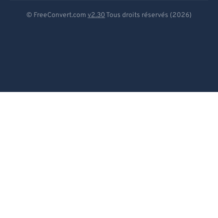
Deutsch
© FreeConvert.com
v2.30
Tous droits réservés (2026)
Español
Français
Português
Italiano
Dutch
日本語
简体中文
繁體中文
한국어
Svenska