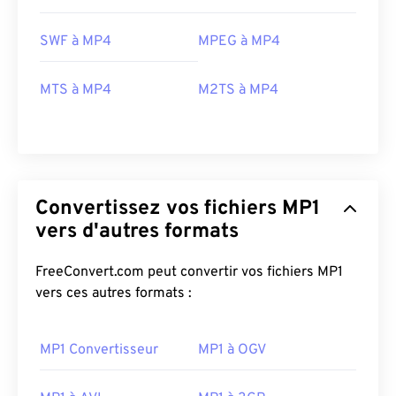
SWF à MP4
MPEG à MP4
00
00
00
00
00
00
00
00
MTS à MP4
M2TS à MP4
00
00
00
00
00
00
00
00
01
01
01
01
01
01
01
01
Convertissez vos fichiers MP1
02
02
02
02
02
02
02
02
vers d'autres formats
03
03
03
03
03
03
03
03
04
04
04
04
04
04
04
04
FreeConvert.com peut convertir vos fichiers MP1
vers ces autres formats :
05
05
05
05
05
05
05
05
06
06
06
06
06
06
06
06
MP1 Convertisseur
MP1 à OGV
07
07
07
07
07
07
07
07
08
08
08
08
08
08
08
08