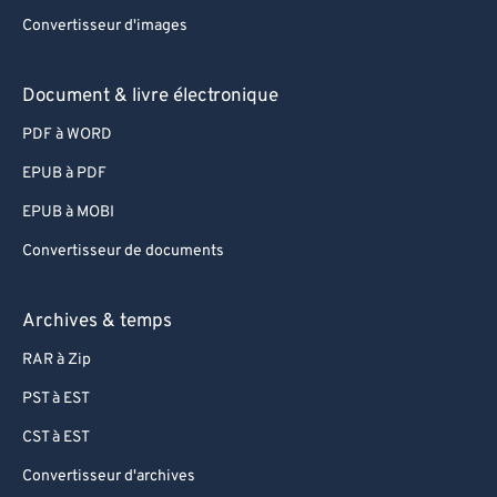
88
88
Convertisseur d'images
89
89
Document & livre électronique
90
90
91
91
PDF à WORD
92
92
EPUB à PDF
93
93
EPUB à MOBI
94
94
Convertisseur de documents
95
95
Archives & temps
96
96
RAR à Zip
97
97
98
98
PST à EST
99
99
CST à EST
Convertisseur d'archives