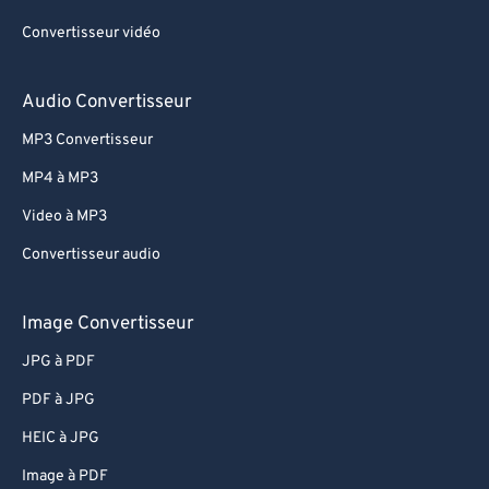
75
75
Convertisseur vidéo
76
76
Audio Convertisseur
77
77
78
78
MP3 Convertisseur
79
79
MP4 à MP3
80
80
Video à MP3
81
81
Convertisseur audio
82
82
Image Convertisseur
83
83
84
84
JPG à PDF
85
85
PDF à JPG
86
86
HEIC à JPG
87
87
Image à PDF