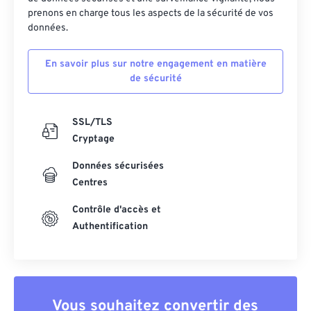
48
48
48
48
48
48
prenons en charge tous les aspects de la sécurité de vos
49
49
49
49
49
49
données.
50
50
50
50
50
50
En savoir plus sur notre engagement en matière
51
51
51
51
51
51
de sécurité
52
52
52
52
52
52
53
53
53
53
53
53
SSL/TLS
Cryptage
54
54
54
54
54
54
Données sécurisées
55
55
55
55
55
55
Centres
56
56
56
56
56
56
Contrôle d'accès et
57
57
57
57
57
57
Authentification
58
58
58
58
58
58
59
59
59
59
59
59
60
60
Vous souhaitez convertir des
61
61