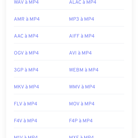
WAV à MP4
ALAC à MP4
Sortie initiale :
1999
Liens utiles:
AMR à MP4
MP3 à MP4
https://en.wikipedia.org/wiki/MPEG-4
AAC à MP4
AIFF à MP4
https://mpeg.chiariglione.org/standards/mpeg-
4.html
OGV à MP4
AVI à MP4
3GP à MP4
WEBM à MP4
MKV à MP4
WMV à MP4
FLV à MP4
MOV à MP4
F4V à MP4
F4P à MP4