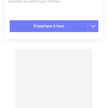
arrondies au nombre pair inférieur.
S'applique à tous
Réinitialiser toutes les options
Appliquer à partir du préréglage
Enregistrer comme préréglage