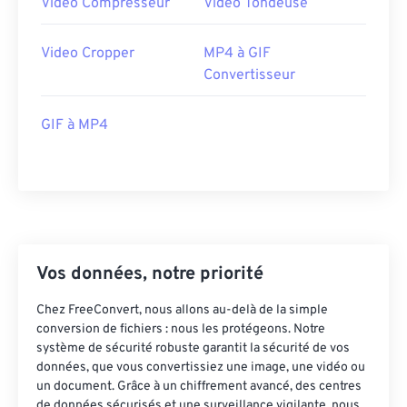
Video Compresseur
Video Tondeuse
35
35
35
35
35
35
36
36
36
36
36
36
Video Cropper
MP4 à GIF
37
37
37
37
37
37
Convertisseur
38
38
38
38
38
38
GIF à MP4
39
39
39
39
39
39
40
40
40
40
40
40
41
41
41
41
41
41
42
42
42
42
42
42
43
43
43
43
43
43
Vos données, notre priorité
44
44
44
44
44
44
Chez FreeConvert, nous allons au-delà de la simple
45
45
45
45
45
45
conversion de fichiers : nous les protégeons. Notre
46
46
46
46
46
46
système de sécurité robuste garantit la sécurité de vos
données, que vous convertissiez une image, une vidéo ou
47
47
47
47
47
47
un document. Grâce à un chiffrement avancé, des centres
de données sécurisés et une surveillance vigilante, nous