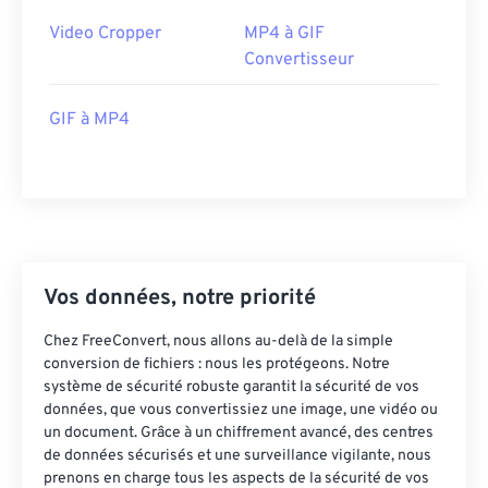
36
36
36
36
36
36
Video Cropper
MP4 à GIF
Convertisseur
37
37
37
37
37
37
38
38
38
38
38
38
GIF à MP4
39
39
39
39
39
39
40
40
40
40
40
40
41
41
41
41
41
41
42
42
42
42
42
42
43
43
43
43
43
43
Vos données, notre priorité
44
44
44
44
44
44
Chez FreeConvert, nous allons au-delà de la simple
45
45
45
45
45
45
conversion de fichiers : nous les protégeons. Notre
système de sécurité robuste garantit la sécurité de vos
46
46
46
46
46
46
données, que vous convertissiez une image, une vidéo ou
un document. Grâce à un chiffrement avancé, des centres
47
47
47
47
47
47
de données sécurisés et une surveillance vigilante, nous
48
48
48
48
48
48
prenons en charge tous les aspects de la sécurité de vos