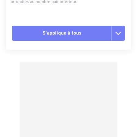
arrondies au nombre pair inférieur.
S'applique à tous
Réinitialiser toutes les options
Appliquer à partir du préréglage
Enregistrer comme préréglage