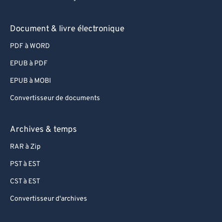
88
88
89
89
Document & livre électronique
90
90
PDF à WORD
91
91
EPUB à PDF
92
92
EPUB à MOBI
93
93
Convertisseur de documents
94
94
95
95
Archives & temps
96
96
RAR à Zip
97
97
PST à EST
98
98
CST à EST
99
99
Convertisseur d'archives