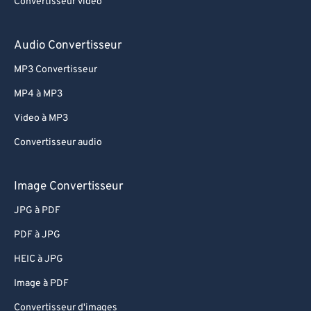
Convertisseur vidéo
75
75
76
76
Audio Convertisseur
77
77
MP3 Convertisseur
78
78
MP4 à MP3
79
79
Video à MP3
80
80
Convertisseur audio
81
81
82
82
Image Convertisseur
83
83
JPG à PDF
84
84
PDF à JPG
85
85
HEIC à JPG
86
86
Image à PDF
87
87
Convertisseur d'images