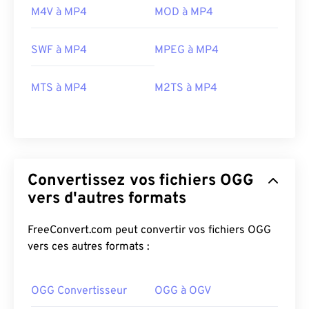
M4V à MP4
MOD à MP4
00
00
00
00
00
00
00
00
SWF à MP4
MPEG à MP4
MTS à MP4
M2TS à MP4
00
00
00
00
00
00
00
00
01
01
01
01
01
01
01
01
02
02
02
02
02
02
02
02
03
03
03
03
03
03
03
03
Convertissez vos fichiers OGG
04
04
04
04
04
04
04
04
vers d'autres formats
05
05
05
05
05
05
05
05
FreeConvert.com peut convertir vos fichiers OGG
06
06
06
06
06
06
06
06
vers ces autres formats :
07
07
07
07
07
07
07
07
08
08
08
08
08
08
08
08
OGG Convertisseur
OGG à OGV