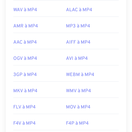
Norme :
ISO/CEI 14496
WAV à MP4
ALAC à MP4
Sortie initiale :
1999
Liens utiles:
AMR à MP4
MP3 à MP4
https://en.wikipedia.org/wiki/MPEG-4
AAC à MP4
AIFF à MP4
https://mpeg.chiariglione.org/standards/mpeg-
4.html
OGV à MP4
AVI à MP4
3GP à MP4
WEBM à MP4
MKV à MP4
WMV à MP4
FLV à MP4
MOV à MP4
F4V à MP4
F4P à MP4