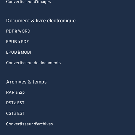
93
93
Convertisseur d'images
94
94
Document & livre électronique
95
95
PDF à WORD
96
96
97
97
EPUB à PDF
98
98
EPUB à MOBI
99
99
Convertisseur de documents
Archives & temps
RAR à Zip
PST à EST
CST à EST
Convertisseur d'archives