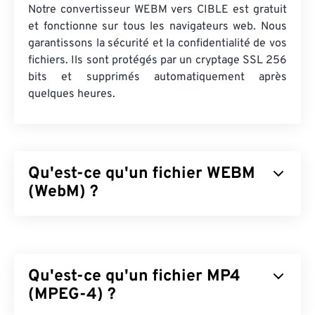
Notre convertisseur WEBM vers CIBLE est gratuit
et fonctionne sur tous les navigateurs web. Nous
garantissons la sécurité et la confidentialité de vos
fichiers. Ils sont protégés par un cryptage SSL 256
bits et supprimés automatiquement après
quelques heures.
Qu'est-ce qu'un fichier WEBM
(WebM) ?
WebM (WEBM) est un conteneur de fichiers
sous
licence libre
conçu pour le Web. Il a été
initialement conçu pour être compatible avec
Qu'est-ce qu'un fichier MP4
HTML5. Il prend en charge les chapitres, les
légendes, les sous-titres, les balises de
(MPEG-4) ?
métadonnées, le streaming, les pièces jointes, les