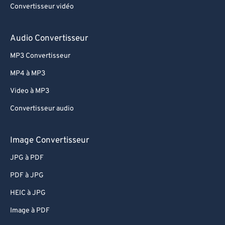
80
80
Convertisseur vidéo
81
81
Audio Convertisseur
82
82
83
83
MP3 Convertisseur
84
84
MP4 à MP3
85
85
Video à MP3
86
86
Convertisseur audio
87
87
Image Convertisseur
88
88
JPG à PDF
89
89
90
90
PDF à JPG
91
91
HEIC à JPG
92
92
Image à PDF