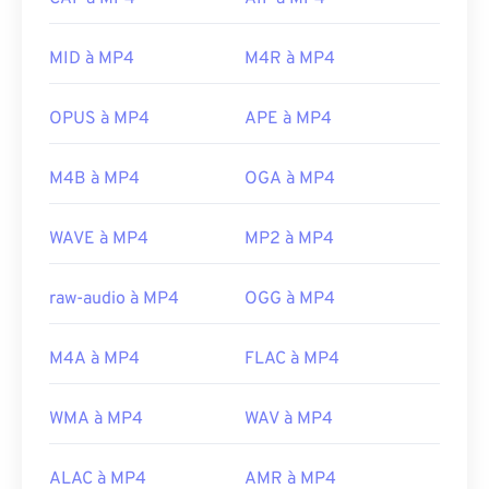
Développé par :
Google
;
CoreCodec, Inc
.
QuickTime
.
Version initiale :
2010
Sur certains appareils, notamment mobiles,
MID à MP4
M4R à MP4
l'ouverture de ce type de fichier peut poser
Liens utiles:
problème. MP4 est un conteneur contenant
OPUS à MP4
APE à MP4
https://en.wikipedia.org/wiki/WebM
différents types de données. Par conséquent, un
problème d'ouverture du fichier signifie
https://tools.google.com/dlpage/webmmf/
M4B à MP4
OGA à MP4
généralement que les données du conteneur (un
codec audio ou vidéo) ne sont pas compatibles
WAVE à MP4
MP2 à MP4
avec le système d'exploitation de l'appareil. Pour
résoudre ce problème, essayez
le lecteur
multimédia VLC
.
raw-audio à MP4
OGG à MP4
Développé par :
Moving Picture Experts Group
(MPEG)
M4A à MP4
FLAC à MP4
Norme :
ISO/CEI 14496
WMA à MP4
WAV à MP4
Sortie initiale :
1999
Liens utiles:
ALAC à MP4
AMR à MP4