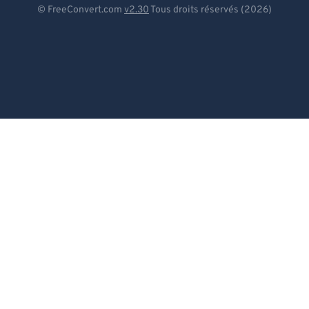
© FreeConvert.com
v2.30
Tous droits réservés (2026)
Español
Français
Português
Italiano
Dutch
日本語
简体中文
繁體中文
한국어
Svenska