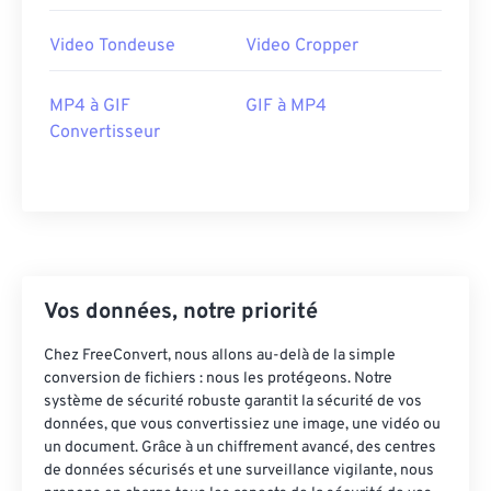
41
41
41
41
41
41
Video Tondeuse
Video Cropper
42
42
42
42
42
42
43
43
43
43
43
43
MP4 à GIF
GIF à MP4
Convertisseur
44
44
44
44
44
44
45
45
45
45
45
45
46
46
46
46
46
46
47
47
47
47
47
47
48
48
48
48
48
48
Vos données, notre priorité
49
49
49
49
49
49
Chez FreeConvert, nous allons au-delà de la simple
50
50
50
50
50
50
conversion de fichiers : nous les protégeons. Notre
système de sécurité robuste garantit la sécurité de vos
51
51
51
51
51
51
données, que vous convertissiez une image, une vidéo ou
52
52
52
52
52
52
un document. Grâce à un chiffrement avancé, des centres
de données sécurisés et une surveillance vigilante, nous
53
53
53
53
53
53