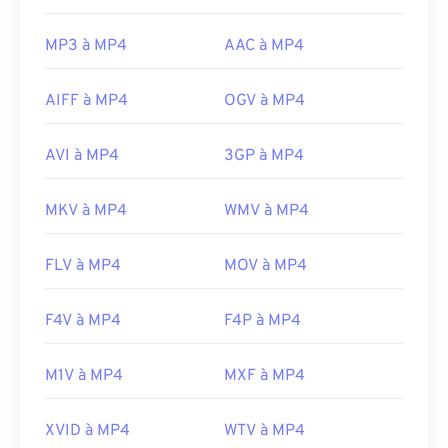
https://en.wikipedia.org/wiki/MPEG-4
MP3 à MP4
AAC à MP4
https://mpeg.chiariglione.org/standards/mpeg-
4.html
AIFF à MP4
OGV à MP4
AVI à MP4
3GP à MP4
MKV à MP4
WMV à MP4
FLV à MP4
MOV à MP4
F4V à MP4
F4P à MP4
M1V à MP4
MXF à MP4
XVID à MP4
WTV à MP4