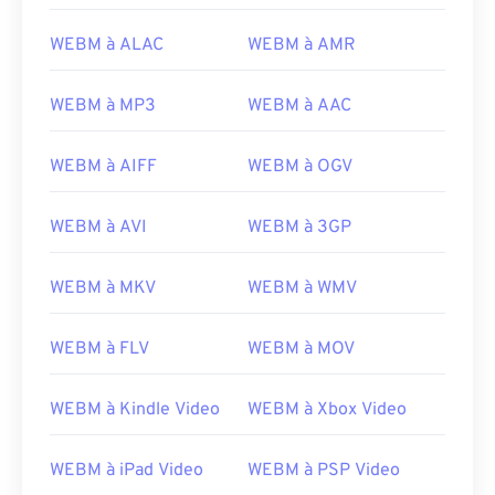
14
14
14
14
14
14
14
14
15
15
15
15
15
15
15
15
WEBM à ALAC
WEBM à AMR
16
16
16
16
16
16
16
16
WEBM à MP3
WEBM à AAC
17
17
17
17
17
17
17
17
18
18
18
18
18
18
18
18
WEBM à AIFF
WEBM à OGV
19
19
19
19
19
19
19
19
WEBM à AVI
WEBM à 3GP
20
20
20
20
20
20
20
20
21
21
21
21
21
21
21
21
WEBM à MKV
WEBM à WMV
22
22
22
22
22
22
22
22
23
23
23
23
23
23
23
23
WEBM à FLV
WEBM à MOV
24
24
24
24
24
24
WEBM à Kindle Video
WEBM à Xbox Video
25
25
25
25
25
25
26
26
26
26
26
26
WEBM à iPad Video
WEBM à PSP Video