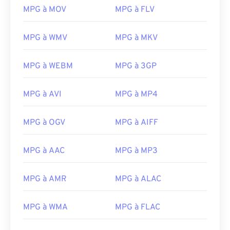
MPG à MOV
MPG à FLV
00
00
00
00
00
00
00
00
MPG à WMV
MPG à MKV
MPG à WEBM
MPG à 3GP
00
00
00
00
00
00
00
00
01
01
01
01
01
01
01
01
MPG à AVI
MPG à MP4
02
02
02
02
02
02
02
02
MPG à OGV
MPG à AIFF
03
03
03
03
03
03
03
03
04
04
04
04
04
04
04
04
MPG à AAC
MPG à MP3
05
05
05
05
05
05
05
05
06
06
06
06
06
06
06
06
MPG à AMR
MPG à ALAC
07
07
07
07
07
07
07
07
MPG à WMA
MPG à FLAC
08
08
08
08
08
08
08
08
09
09
09
09
09
09
09
09