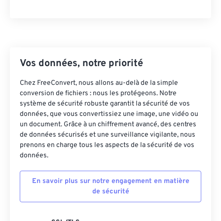
23
23
23
23
23
23
23
23
24
24
24
24
24
24
25
25
25
25
25
25
26
26
26
26
26
26
Vos données, notre priorité
27
27
27
27
27
27
Chez FreeConvert, nous allons au-delà de la simple
conversion de fichiers : nous les protégeons. Notre
28
28
28
28
28
28
système de sécurité robuste garantit la sécurité de vos
29
29
29
29
29
29
données, que vous convertissiez une image, une vidéo ou
un document. Grâce à un chiffrement avancé, des centres
30
30
30
30
30
30
de données sécurisés et une surveillance vigilante, nous
31
31
31
31
31
31
prenons en charge tous les aspects de la sécurité de vos
données.
32
32
32
32
32
32
33
33
33
33
33
33
En savoir plus sur notre engagement en matière
de sécurité
34
34
34
34
34
34
35
35
35
35
35
35