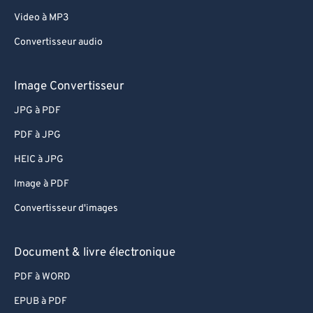
62
62
Video à MP3
63
63
Convertisseur audio
64
64
65
65
Image Convertisseur
66
66
JPG à PDF
67
67
PDF à JPG
68
68
HEIC à JPG
69
69
Image à PDF
70
70
Convertisseur d'images
71
71
72
72
Document & livre électronique
73
73
PDF à WORD
74
74
EPUB à PDF