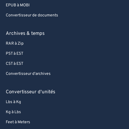
75
75
EPUB à MOBI
76
76
Convertisseur de documents
77
77
78
78
Archives & temps
79
79
RAR à Zip
80
80
PST à EST
81
81
CST à EST
82
82
Convertisseur d'archives
83
83
84
84
Convertisseur d'unités
85
85
Lbs à Kg
86
86
Kg à Lbs
87
87
Feet à Meters
88
88