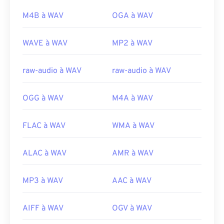
(MPEG)
également en charge les fichiers WAV.
M4B à WAV
OGA à WAV
Sortie initiale :
1988
Développé par :
Microsoft
,
IBM
Liens utiles:
Sortie initiale :
1991
WAVE à WAV
MP2 à WAV
https://en.wikipedia.org/wiki/Moving_Picture_Experts_
Liens utiles:
https://en.wikipedia.org/wiki/MPEG-1
raw-audio à WAV
raw-audio à WAV
https://en.wikipedia.org/wiki/WAV
https://www.techopedia.com/definition/12636/wavefor
OGG à WAV
M4A à WAV
audio-wav
FLAC à WAV
WMA à WAV
ALAC à WAV
AMR à WAV
MP3 à WAV
AAC à WAV
AIFF à WAV
OGV à WAV