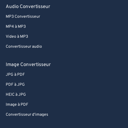
81
81
Audio Convertisseur
82
82
MP3 Convertisseur
83
83
MP4 à MP3
84
84
Video à MP3
85
85
Convertisseur audio
86
86
87
87
Image Convertisseur
88
88
JPG à PDF
89
89
PDF à JPG
90
90
HEIC à JPG
91
91
Image à PDF
92
92
Convertisseur d'images
93
93