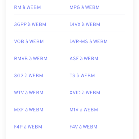
Version initiale :
2013
options intéressantes pour ouvrir les fichiers
RM à WEBM
MPG à WEBM
Liens utiles:
WEBM.
https://en.wikipedia.org/wiki/Mpv_(lecteur_multimédia)
3GPP à WEBM
DIVX à WEBM
Les navigateurs Microsoft ne disposent pas
de
https://mpv.io/
codecs
WebM intégrés. Il est donc conseillé de
les
installer séparément. Cependant, la plupart des
VOB à WEBM
DVR-MS à WEBM
navigateurs prennent en charge les fichiers WEBM.
Développé par :
Google
;
CoreCodec, Inc
.
RMVB à WEBM
ASF à WEBM
Version initiale :
2010
3G2 à WEBM
TS à WEBM
Liens utiles:
https://en.wikipedia.org/wiki/WebM
WTV à WEBM
XVID à WEBM
https://tools.google.com/dlpage/webmmf/
MXF à WEBM
M1V à WEBM
F4P à WEBM
F4V à WEBM