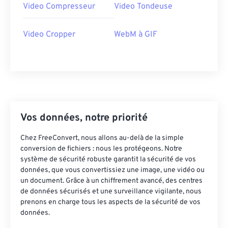
Video Compresseur
Video Tondeuse
42
42
42
42
42
42
43
43
43
43
43
43
Video Cropper
WebM à GIF
44
44
44
44
44
44
45
45
45
45
45
45
46
46
46
46
46
46
47
47
47
47
47
47
Vos données, notre priorité
48
48
48
48
48
48
49
49
49
49
49
49
Chez FreeConvert, nous allons au-delà de la simple
conversion de fichiers : nous les protégeons. Notre
50
50
50
50
50
50
système de sécurité robuste garantit la sécurité de vos
données, que vous convertissiez une image, une vidéo ou
51
51
51
51
51
51
un document. Grâce à un chiffrement avancé, des centres
52
52
52
52
52
52
de données sécurisés et une surveillance vigilante, nous
prenons en charge tous les aspects de la sécurité de vos
53
53
53
53
53
53
données.
54
54
54
54
54
54