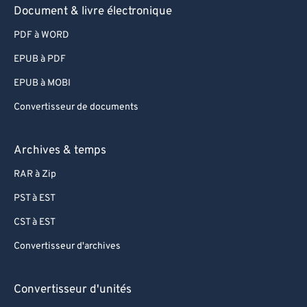
94
94
Document & livre électronique
95
95
PDF à WORD
96
96
EPUB à PDF
97
97
EPUB à MOBI
98
98
Convertisseur de documents
99
99
Archives & temps
RAR à Zip
PST à EST
CST à EST
Convertisseur d'archives
Convertisseur d'unités