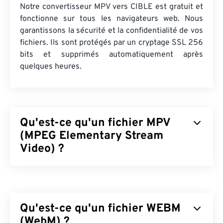
Notre convertisseur MPV vers CIBLE est gratuit et
fonctionne sur tous les navigateurs web. Nous
garantissons la sécurité et la confidentialité de vos
fichiers. Ils sont protégés par un cryptage SSL 256
bits et supprimés automatiquement après
quelques heures.
Qu'est-ce qu'un fichier MPV
(MPEG Elementary Stream
Video) ?
MPEG Elementary Stream Video (MPV) est un
lecteur multimédia gratuit et open source,
compatible avec toutes les plateformes, y compris
Qu'est-ce qu'un fichier WEBM
Android
. Sa principale caractéristique est un
contrôleur à l'écran (
(WebM) ?
OSC
) piloté par la souris.