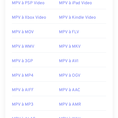
15
15
15
15
15
15
15
15
MPV à PSP Video
MPV à iPad Video
16
16
16
16
16
16
16
16
MPV à Xbox Video
MPV à Kindle Video
17
17
17
17
17
17
17
17
18
18
18
18
18
18
18
18
MPV à MOV
MPV à FLV
19
19
19
19
19
19
19
19
MPV à WMV
MPV à MKV
20
20
20
20
20
20
20
20
21
21
21
21
21
21
21
21
MPV à 3GP
MPV à AVI
22
22
22
22
22
22
22
22
23
23
23
23
23
23
23
23
MPV à MP4
MPV à OGV
24
24
24
24
24
24
MPV à AIFF
MPV à AAC
25
25
25
25
25
25
26
26
26
26
26
26
MPV à MP3
MPV à AMR
27
27
27
27
27
27