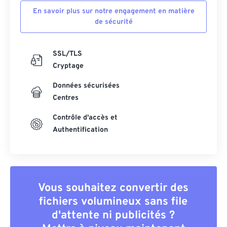
En savoir plus sur notre engagement en matière
55
55
55
55
55
55
de sécurité
56
56
56
56
56
56
57
57
57
57
57
57
SSL/TLS
58
58
58
58
58
58
Cryptage
59
59
59
59
59
59
Données sécurisées
60
60
Centres
61
61
Contrôle d'accès et
Authentification
62
62
63
63
64
64
65
65
Vous souhaitez convertir des
fichiers volumineux sans file
66
66
d'attente ni publicités ?
67
67