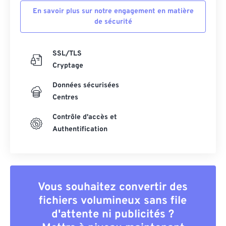
En savoir plus sur notre engagement en matière
55
55
55
55
55
55
de sécurité
56
56
56
56
56
56
57
57
57
57
57
57
SSL/TLS
58
58
58
58
58
58
Cryptage
59
59
59
59
59
59
Données sécurisées
60
60
Centres
61
61
Contrôle d'accès et
Authentification
62
62
63
63
64
64
65
65
Vous souhaitez convertir des
fichiers volumineux sans file
66
66
d'attente ni publicités ?
67
67