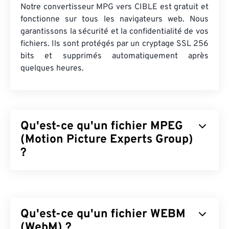
Notre convertisseur MPG vers CIBLE est gratuit et
fonctionne sur tous les navigateurs web. Nous
garantissons la sécurité et la confidentialité de vos
fichiers. Ils sont protégés par un cryptage SSL 256
bits et supprimés automatiquement après
quelques heures.
Qu'est-ce qu'un fichier MPEG
(Motion Picture Experts Group)
?
Motion Picture Experts Group (MPEG) est une
famille
de formats de fichiers vidéo numériques,
ainsi que le nom de l'organisation qui a développé
Qu'est-ce qu'un fichier WEBM
les normes de ce format. Ce format de fichier
utilise une compression sophistiquée utilisant
(WebM) ?
des