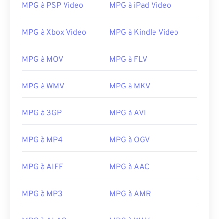
15
15
15
15
15
15
15
15
MPG à PSP Video
MPG à iPad Video
16
16
16
16
16
16
16
16
MPG à Xbox Video
MPG à Kindle Video
17
17
17
17
17
17
17
17
18
18
18
18
18
18
18
18
MPG à MOV
MPG à FLV
19
19
19
19
19
19
19
19
MPG à WMV
MPG à MKV
20
20
20
20
20
20
20
20
21
21
21
21
21
21
21
21
MPG à 3GP
MPG à AVI
22
22
22
22
22
22
22
22
23
23
23
23
23
23
23
23
MPG à MP4
MPG à OGV
24
24
24
24
24
24
MPG à AIFF
MPG à AAC
25
25
25
25
25
25
26
26
26
26
26
26
MPG à MP3
MPG à AMR
27
27
27
27
27
27