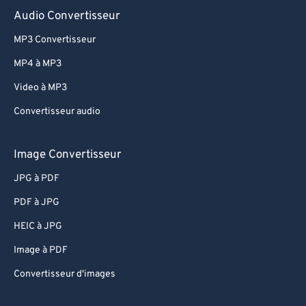
81
81
Audio Convertisseur
82
82
MP3 Convertisseur
83
83
MP4 à MP3
84
84
Video à MP3
85
85
Convertisseur audio
86
86
87
87
Image Convertisseur
88
88
JPG à PDF
89
89
PDF à JPG
90
90
HEIC à JPG
91
91
Image à PDF
92
92
Convertisseur d'images
93
93