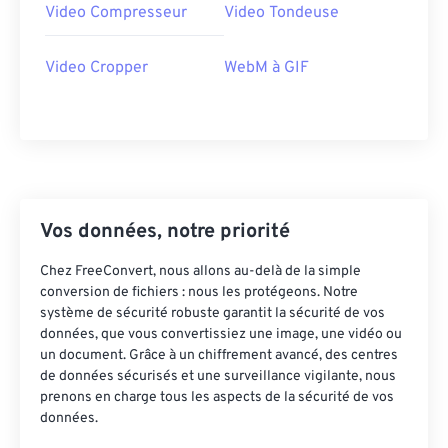
Video Compresseur
Video Tondeuse
42
42
42
42
42
42
43
43
43
43
43
43
Video Cropper
WebM à GIF
44
44
44
44
44
44
45
45
45
45
45
45
46
46
46
46
46
46
47
47
47
47
47
47
Vos données, notre priorité
48
48
48
48
48
48
49
49
49
49
49
49
Chez FreeConvert, nous allons au-delà de la simple
conversion de fichiers : nous les protégeons. Notre
50
50
50
50
50
50
système de sécurité robuste garantit la sécurité de vos
données, que vous convertissiez une image, une vidéo ou
51
51
51
51
51
51
un document. Grâce à un chiffrement avancé, des centres
52
52
52
52
52
52
de données sécurisés et une surveillance vigilante, nous
prenons en charge tous les aspects de la sécurité de vos
53
53
53
53
53
53
données.
54
54
54
54
54
54