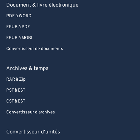
94
94
Document & livre électronique
95
95
PDF à WORD
96
96
EPUB à PDF
97
97
EPUB à MOBI
98
98
Convertisseur de documents
99
99
Archives & temps
RAR à Zip
PST à EST
CST à EST
Convertisseur d'archives
Convertisseur d'unités