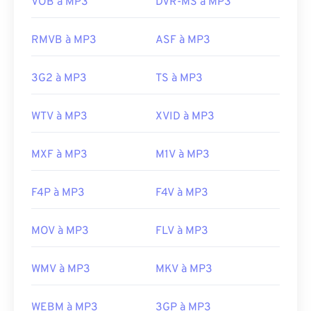
VOB à MP3
DVR-MS à MP3
obsolète, et
TeslaCrypt 3.0 (fichier chiffré par
rançongiciel)
, un logiciel malveillant qui exigeait
RMVB à MP3
ASF à MP3
une rançon en bitcoins, mais qui est heureusement
désormais désactivé et ne représente plus une
3G2 à MP3
TS à MP3
menace.
Développé par :
ISO
/
IEC
,
Moving Pictures
WTV à MP3
XVID à MP3
Experts Group
Sortie initiale :
1993
MXF à MP3
M1V à MP3
Liens utiles:
https://en.wikipedia.org/wiki/MP3
F4P à MP3
F4V à MP3
https://mpeg.chiariglione.org/standards/mpeg-
a/music-player-application-format.html
MOV à MP3
FLV à MP3
WMV à MP3
MKV à MP3
WEBM à MP3
3GP à MP3