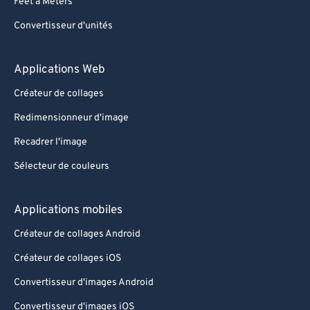
Feet à Meters
88
88
Convertisseur d'unités
89
89
90
90
Applications Web
91
91
Créateur de collages
92
92
Redimensionneur d'image
93
93
Recadrer l'image
94
94
Sélecteur de couleurs
95
95
96
96
Applications mobiles
97
97
Créateur de collages Android
98
98
Créateur de collages iOS
99
99
Convertisseur d'images Android
Convertisseur d'images iOS