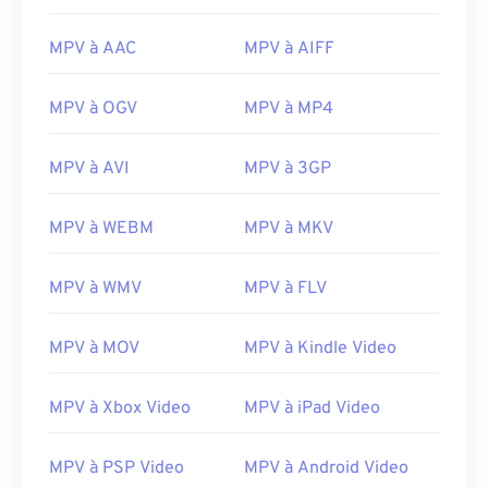
MPV à AAC
MPV à AIFF
00
00
00
00
00
00
00
00
MPV à OGV
MPV à MP4
00
00
00
00
00
00
00
00
MPV à AVI
MPV à 3GP
01
01
01
01
01
01
01
01
MPV à WEBM
MPV à MKV
02
02
02
02
02
02
02
02
03
03
03
03
03
03
03
03
MPV à WMV
MPV à FLV
04
04
04
04
04
04
04
04
MPV à MOV
MPV à Kindle Video
05
05
05
05
05
05
05
05
06
06
06
06
06
06
06
06
MPV à Xbox Video
MPV à iPad Video
07
07
07
07
07
07
07
07
08
08
08
08
08
08
08
08
MPV à PSP Video
MPV à Android Video