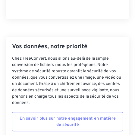
22
22
22
22
22
22
22
22
23
23
23
23
23
23
23
23
24
24
24
24
24
24
25
25
25
25
25
25
26
26
26
26
26
26
Vos données, notre priorité
27
27
27
27
27
27
Chez FreeConvert, nous allons au-delà de la simple
28
28
28
28
28
28
conversion de fichiers : nous les protégeons. Notre
système de sécurité robuste garantit la sécurité de vos
29
29
29
29
29
29
données, que vous convertissiez une image, une vidéo ou
30
30
30
30
30
30
un document. Grâce à un chiffrement avancé, des centres
de données sécurisés et une surveillance vigilante, nous
31
31
31
31
31
31
prenons en charge tous les aspects de la sécurité de vos
données.
32
32
32
32
32
32
33
33
33
33
33
33
En savoir plus sur notre engagement en matière
34
34
34
34
34
34
de sécurité