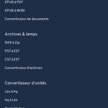
EPUB à PDF
75
75
EPUB à MOBI
76
76
Convertisseur de documents
77
77
78
78
Archives & temps
79
79
RAR à Zip
80
80
PST à EST
81
81
CST à EST
82
82
Convertisseur d'archives
83
83
84
84
Convertisseur d'unités
85
85
Lbs à Kg
86
86
Kg à Lbs
87
87