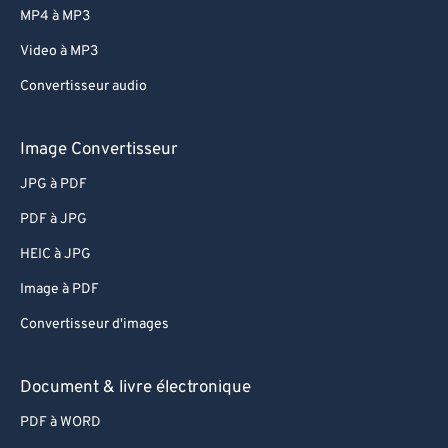
MP4 à MP3
62
62
Video à MP3
63
63
Convertisseur audio
64
64
65
65
Image Convertisseur
66
66
JPG à PDF
67
67
PDF à JPG
68
68
HEIC à JPG
69
69
Image à PDF
70
70
Convertisseur d'images
71
71
72
72
Document & livre électronique
73
73
PDF à WORD
74
74