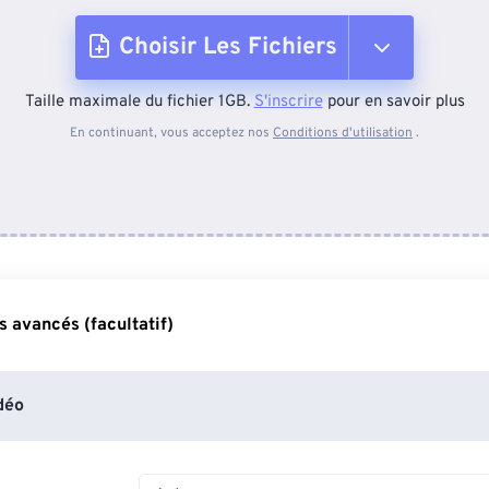
Choisir Les Fichiers
Taille maximale du fichier 1GB.
S'inscrire
pour en savoir plus
Depuis l'appareil
En continuant, vous acceptez nos
Conditions d'utilisation
.
Depuis Dropbox
Depuis Google Drive
 avancés (facultatif)
Depuis OneDrive
déo
Depuis l'URL