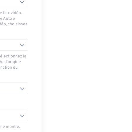
 flux vidéo.
 « Auto »
déo, choisissez
sélectionnez la
éo d'origine
onction du
une montre.