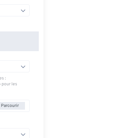
es :
» pour les
Parcourir