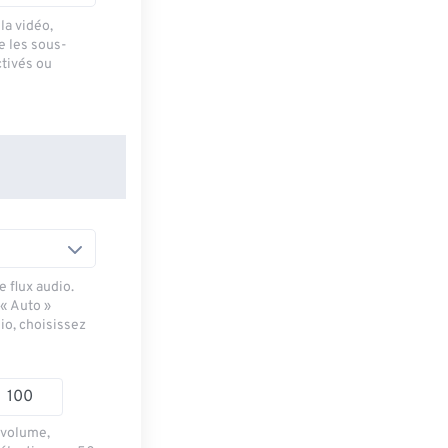
la vidéo,
e les sous-
ctivés ou
 flux audio.
 « Auto »
io, choisissez
e volume,