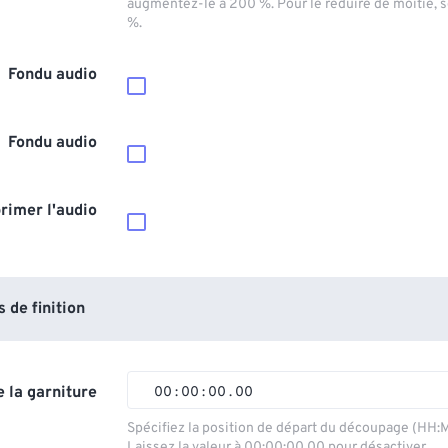
augmentez-le à 200 %. Pour le réduire de moitié, 
%.
Fondu audio
Fondu audio
rimer l'audio
de finition
 la garniture
00
:
00
:
00
.
00
00
00
00
00
Spécifiez la position de départ du découpage (HH:
Laissez la valeur à 00:00:00.00 pour désactiver.