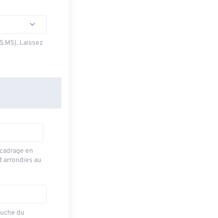
SS.MS). Laissez
recadrage en
t arrondies au
auche du