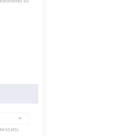
sélectionnez 50
MM:SS.MS).