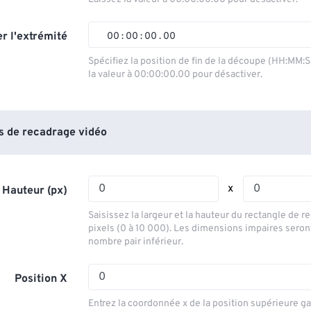
01
01
01
01
02
02
02
02
r l'extrémité
00
:
00
:
00
.
00
03
03
03
03
00
00
00
00
Spécifiez la position de fin de la découpe (HH:MM:
la valeur à 00:00:00.00 pour désactiver.
04
04
04
04
01
01
01
01
05
05
05
05
02
02
02
02
06
06
06
06
03
03
03
03
 de recadrage vidéo
07
07
07
07
04
04
04
04
08
08
08
08
05
05
05
05
x
 Hauteur (px)
09
09
09
09
06
06
06
06
Saisissez la largeur et la hauteur du rectangle de 
10
10
10
10
07
07
07
07
pixels (0 à 10 000). Les dimensions impaires seron
nombre pair inférieur.
11
11
11
11
08
08
08
08
12
12
12
12
09
09
09
09
Position X
13
13
13
13
10
10
10
10
Entrez la coordonnée x de la position supérieure g