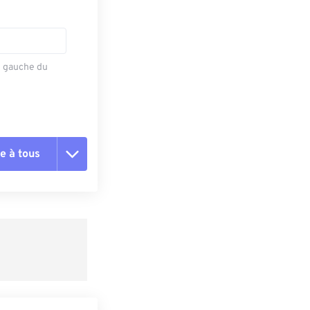
e gauche du
e à tous
es les options
r du préréglage
e préréglage