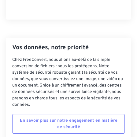
43
43
43
43
43
43
44
44
44
44
44
44
45
45
45
45
45
45
46
46
46
46
46
46
Vos données, notre priorité
47
47
47
47
47
47
48
48
48
48
48
48
Chez FreeConvert, nous allons au-delà de la simple
conversion de fichiers : nous les protégeons. Notre
49
49
49
49
49
49
système de sécurité robuste garantit la sécurité de vos
50
50
50
50
50
50
données, que vous convertissiez une image, une vidéo ou
un document. Grâce à un chiffrement avancé, des centres
51
51
51
51
51
51
de données sécurisés et une surveillance vigilante, nous
prenons en charge tous les aspects de la sécurité de vos
52
52
52
52
52
52
données.
53
53
53
53
53
53
54
54
54
54
54
54
En savoir plus sur notre engagement en matière
de sécurité
55
55
55
55
55
55