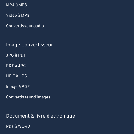
82
82
MP4 à MP3
83
83
Video à MP3
84
84
Convertisseur audio
85
85
86
86
Image Convertisseur
87
87
JPG à PDF
88
88
PDF à JPG
89
89
HEIC à JPG
90
90
Image à PDF
91
91
Convertisseur d'images
92
92
93
93
Document & livre électronique
94
94
PDF à WORD
95
95