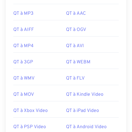
17
17
17
17
17
17
17
17
QT à MP3
QT à AAC
18
18
18
18
18
18
18
18
19
19
19
19
19
19
19
19
QT à AIFF
QT à OGV
20
20
20
20
20
20
20
20
QT à MP4
QT à AVI
21
21
21
21
21
21
21
21
22
22
22
22
22
22
22
22
QT à 3GP
QT à WEBM
23
23
23
23
23
23
23
23
QT à WMV
QT à FLV
24
24
24
24
24
24
25
25
25
25
25
25
QT à MOV
QT à Kindle Video
26
26
26
26
26
26
27
27
27
27
27
27
QT à Xbox Video
QT à iPad Video
28
28
28
28
28
28
QT à PSP Video
QT à Android Video
29
29
29
29
29
29