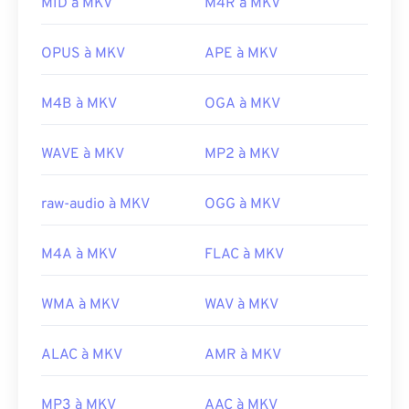
taille importante. Par conséquent, pour ouvrir un
MID à MKV
M4R à MKV
Liens utiles:
fichier MKV, une autre option consiste à
https://en.wikipedia.org/wiki/QuickTime_File_Fo
télécharger les codecs appropriés, compatibles
OPUS à MKV
APE à MKV
rmat
avec le lecteur multimédia sélectionné. Pour ce
https://support.apple.com/guide/quicktime-
faire, téléchargez le
Combined Community Codec
M4B à MKV
OGA à MKV
player/welcome/mac
Pack (CCCP)
depuis un site de confiance, tel que
Ninite
.
WAVE à MKV
MP2 à MKV
Développé par :
Matroska
Sortie initiale :
2002
raw-audio à MKV
OGG à MKV
Liens utiles:
M4A à MKV
FLAC à MKV
https://en.wikipedia.org/wiki/Matroska
https://www.matroska.org/
WMA à MKV
WAV à MKV
ALAC à MKV
AMR à MKV
MP3 à MKV
AAC à MKV