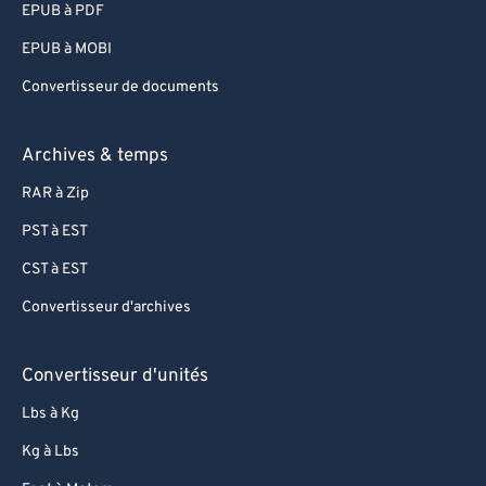
EPUB à PDF
96
96
EPUB à MOBI
97
97
Convertisseur de documents
98
98
99
99
Archives & temps
RAR à Zip
PST à EST
CST à EST
Convertisseur d'archives
Convertisseur d'unités
Lbs à Kg
Kg à Lbs