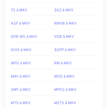
TS à MKV
3G2 à MKV
ASF à MKV
RMVB à MKV
DVR-MS à MKV
VOB à MKV
DIVX à MKV
3GPP à MKV
MPG à MKV
RM à MKV
00
00
00
00
00
00
00
00
M4V à MKV
MOD à MKV
00
00
00
00
00
00
00
00
SWF à MKV
MPEG à MKV
01
01
01
01
01
01
01
01
02
02
02
02
02
02
02
02
MTS à MKV
M2TS à MKV