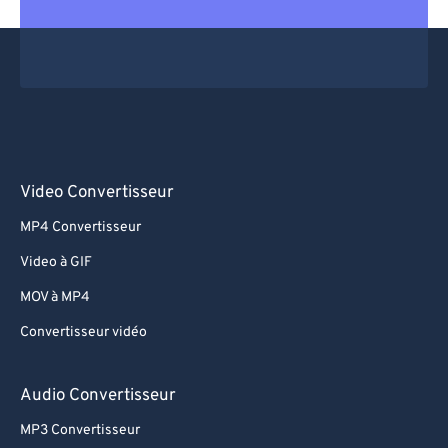
69
69
70
70
71
71
72
72
73
73
74
74
Video Convertisseur
75
75
MP4 Convertisseur
76
76
Video à GIF
77
77
MOV à MP4
78
78
Convertisseur vidéo
79
79
80
80
Audio Convertisseur
81
81
MP3 Convertisseur