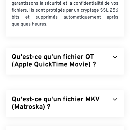
garantissons la sécurité et la confidentialité de vos
fichiers. Ils sont protégés par un cryptage SSL 256
bits et supprimés automatiquement après
quelques heures.
Qu'est-ce qu'un fichier QT
(Apple QuickTime Movie) ?
Apple QuickTime Movie (QT) est un format de
fichier développé par Apple pour les clips vidéo.
Très similaire à MOV, il s'agit d'un conteneur
Qu'est-ce qu'un fichier MKV
pouvant contenir divers types de fichiers
multimédias, notamment
(Matroska) ?
3D
et
de réalité virtuelle
(RV)
. C'est un format plus ancien, tandis que MOV
est plus récent.
Matroska (MKV) est un conteneur standard, libre et
open source, capable de stocker un nombre illimité