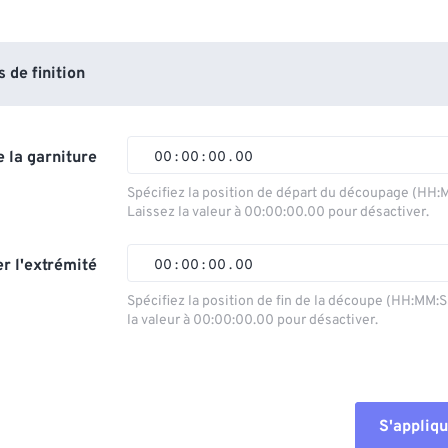
de finition
 la garniture
00
:
00
:
00
.
00
Spécifiez la position de départ du découpage (HH:
Laissez la valeur à 00:00:00.00 pour désactiver.
00
00
00
00
01
01
01
01
r l'extrémité
00
:
00
:
00
.
00
02
02
02
02
Spécifiez la position de fin de la découpe (HH:MM:
la valeur à 00:00:00.00 pour désactiver.
03
03
03
03
00
00
00
00
04
04
04
04
01
01
01
01
05
05
05
05
02
02
02
02
S'appliqu
06
06
06
06
03
03
03
03