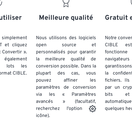
20
20
20
20
17
17
17
17
21
21
21
21
18
18
18
18
utiliser
Meilleure qualité
Gratuit 
22
22
22
22
19
19
19
19
23
23
23
23
20
20
20
20
simplement
Nous utilisons des logiciels
Notre conver
24
24
24
T et cliquez
open source et
CIBLE est
21
21
21
21
 Convertir ».
personnalisés pour garantir
fonctionne
25
25
25
22
22
22
22
 également
la meilleure qualité de
navigateu
26
26
26
par lots
les
conversion possible. Dans la
23
23
23
23
garantissons
ormat CIBLE.
plupart des cas, vous
la confiden
27
27
27
24
24
24
pouvez affiner les
fichiers. Il
28
28
28
25
25
25
paramètres de conversion
par un cry
via les « Paramètres
29
29
29
bits et
26
26
26
avancés » (facultatif,
automatiq
30
30
30
27
27
27
quelques he
recherchez l'option
31
31
31
icône).
28
28
28
32
32
32
29
29
29