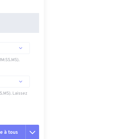
MM:SS.MS).
SS.MS). Laissez
e à tous