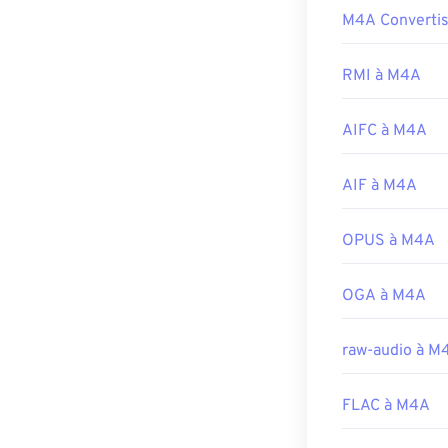
d'assistance Q
M4A Converti
Les fichiers M4
ainsi qu'une
aid
notamment
iT
Développé par 
est le programm
RMI à M4A
Windows Media 
Sortie initiale :
les fichiers M4
AIFC à M4A
Liens utiles:
De plus, M4A s
https://en.wik
Winamp
et une 
AIF à M4A
https://suppor
Développé par 
OPUS à M4A
Version initiale
Liens utiles:
OGA à M4A
https://en.wik
https://www.lo
raw-audio à M
FLAC à M4A