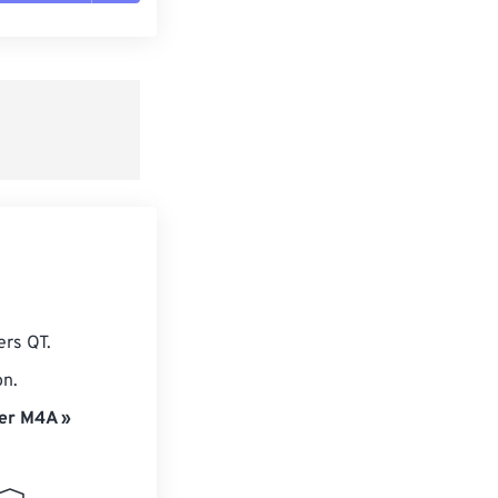
es les options
r du préréglage
e préréglage
ers QT.
on.
er M4A »