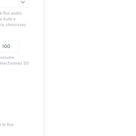
 flux audio.
 « Auto »
io, choisissez
e volume,
sélectionnez 50
 le flux