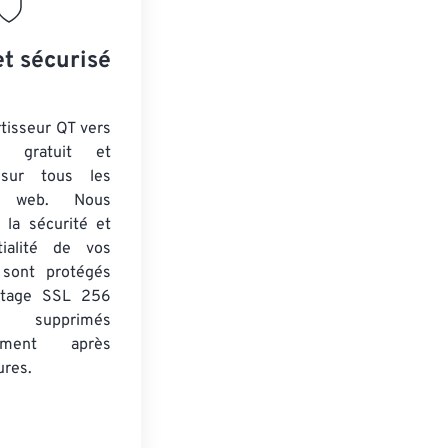
et sécurisé
tisseur QT vers
 gratuit et
 sur tous les
rs web. Nous
 la sécurité et
tialité de vos
s sont protégés
ptage SSL 256
 supprimés
uement après
ures.