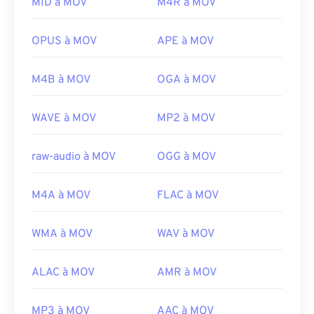
Notez que deux autres types de fichiers utilisent
MID à MOV
M4R à MOV
Liens utiles:
également l'extension MOV : AutoCAD, AutoFlix et
https://en.wikipedia.org/wiki/QuickTime_File_Fo
ROSE Online. Ces types de fichiers sont
OPUS à MOV
APE à MOV
rmat
indépendants, l'un étant obsolète et l'autre lié à un
https://support.apple.com/guide/quicktime-
jeu en ligne. Apple n'a pas développé ces
M4B à MOV
OGA à MOV
player/welcome/mac
technologies et elles ne s'ouvrent pas dans
QuickTime.
WAVE à MOV
MP2 à MOV
Développé par :
Apple Inc.
Sortie initiale :
2001
raw-audio à MOV
OGG à MOV
Liens utiles:
M4A à MOV
FLAC à MOV
https://en.wikipedia.org/wiki/QuickTime_File_Format
https://developer.apple.com/library/archive/documen
CH203-BBCGDDDF
WMA à MOV
WAV à MOV
ALAC à MOV
AMR à MOV
MP3 à MOV
AAC à MOV