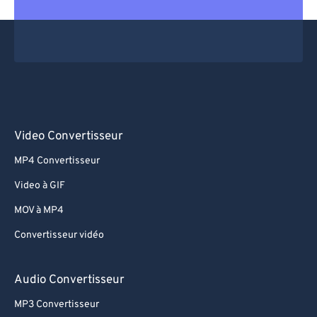
69
69
70
70
71
71
72
72
73
73
74
74
Video Convertisseur
75
75
MP4 Convertisseur
76
76
Video à GIF
77
77
MOV à MP4
78
78
Convertisseur vidéo
79
79
80
80
Audio Convertisseur
81
81
MP3 Convertisseur