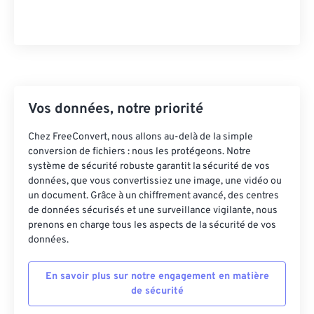
43
43
43
43
43
43
44
44
44
44
44
44
45
45
45
45
45
45
46
46
46
46
46
46
Vos données, notre priorité
47
47
47
47
47
47
48
48
48
48
48
48
Chez FreeConvert, nous allons au-delà de la simple
conversion de fichiers : nous les protégeons. Notre
49
49
49
49
49
49
système de sécurité robuste garantit la sécurité de vos
50
50
50
50
50
50
données, que vous convertissiez une image, une vidéo ou
un document. Grâce à un chiffrement avancé, des centres
51
51
51
51
51
51
de données sécurisés et une surveillance vigilante, nous
prenons en charge tous les aspects de la sécurité de vos
52
52
52
52
52
52
données.
53
53
53
53
53
53
54
54
54
54
54
54
En savoir plus sur notre engagement en matière
de sécurité
55
55
55
55
55
55