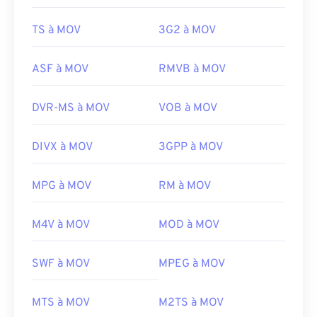
TS à MOV
3G2 à MOV
ASF à MOV
RMVB à MOV
DVR-MS à MOV
VOB à MOV
DIVX à MOV
3GPP à MOV
MPG à MOV
RM à MOV
00
00
00
00
00
00
00
00
M4V à MOV
MOD à MOV
00
00
00
00
00
00
00
00
SWF à MOV
MPEG à MOV
01
01
01
01
01
01
01
01
02
02
02
02
02
02
02
02
MTS à MOV
M2TS à MOV