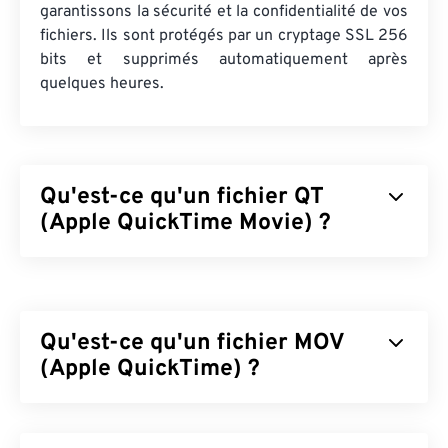
garantissons la sécurité et la confidentialité de vos
fichiers. Ils sont protégés par un cryptage SSL 256
bits et supprimés automatiquement après
quelques heures.
Qu'est-ce qu'un fichier QT
(Apple QuickTime Movie) ?
Apple QuickTime Movie (QT) est un format de
fichier développé par Apple pour les clips vidéo.
Très similaire à MOV, il s'agit d'un conteneur
Qu'est-ce qu'un fichier MOV
pouvant contenir divers types de fichiers
multimédias, notamment
(Apple QuickTime) ?
3D
et
de réalité virtuelle
(RV)
. C'est un format plus ancien, tandis que MOV
est plus récent.
Apple QuickTime (MOV) est un conteneur pouvant
contenir différents types de fichiers multimédias,