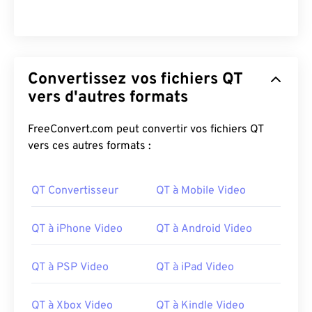
03
03
03
03
03
03
03
03
04
04
04
04
04
04
04
04
05
05
05
05
05
05
05
05
06
06
06
06
06
06
06
06
Convertissez vos fichiers QT
vers d'autres formats
07
07
07
07
07
07
07
07
08
08
08
08
08
08
08
08
FreeConvert.com peut convertir vos fichiers QT
09
09
09
09
09
09
09
09
vers ces autres formats :
10
10
10
10
10
10
10
10
QT Convertisseur
QT à Mobile Video
11
11
11
11
11
11
11
11
12
12
12
12
12
12
12
12
QT à iPhone Video
QT à Android Video
13
13
13
13
13
13
13
13
14
14
14
14
14
14
14
14
QT à PSP Video
QT à iPad Video
15
15
15
15
15
15
15
15
QT à Xbox Video
QT à Kindle Video
16
16
16
16
16
16
16
16