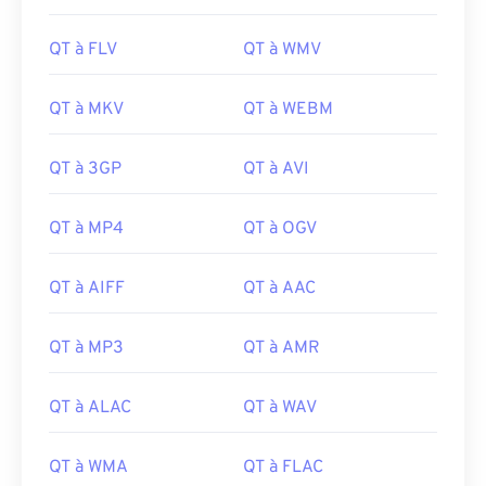
17
17
17
17
17
17
17
17
QT à FLV
QT à WMV
18
18
18
18
18
18
18
18
19
19
19
19
19
19
19
19
QT à MKV
QT à WEBM
20
20
20
20
20
20
20
20
QT à 3GP
QT à AVI
21
21
21
21
21
21
21
21
22
22
22
22
22
22
22
22
QT à MP4
QT à OGV
23
23
23
23
23
23
23
23
QT à AIFF
QT à AAC
24
24
24
24
24
24
25
25
25
25
25
25
QT à MP3
QT à AMR
26
26
26
26
26
26
27
27
27
27
27
27
QT à ALAC
QT à WAV
28
28
28
28
28
28
QT à WMA
QT à FLAC
29
29
29
29
29
29