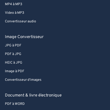
82
82
MP4 à MP3
83
83
Video à MP3
84
84
Convertisseur audio
85
85
86
86
Image Convertisseur
87
87
JPG à PDF
88
88
PDF à JPG
89
89
HEIC à JPG
90
90
Image à PDF
91
91
Convertisseur d'images
92
92
93
93
Document & livre électronique
94
94
PDF à WORD
95
95