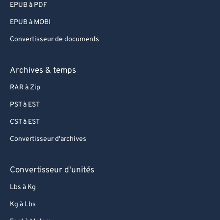
EPUB à PDF
96
96
EPUB à MOBI
97
97
Convertisseur de documents
98
98
99
99
Archives & temps
RAR à Zip
PST à EST
CST à EST
Convertisseur d'archives
Convertisseur d'unités
Lbs à Kg
Kg à Lbs