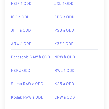
HEIF à ODD
JXL à ODD
Développé par :
Organisation internationale de
normalisation (ISO)
ICO à ODD
CBR à ODD
Version initiale :
2001
JFIF à ODD
PSB à ODD
Liens utiles:
https://whatis.techtarget.com/fileformat/RAW-
ARW à ODD
X3F à ODD
Raw-File-Format-bitmap
Panasonic RAW à ODD
NRW à ODD
NEF à ODD
RWL à ODD
Sigma RAW à ODD
K25 à ODD
Kodak RAW à ODD
CRW à ODD