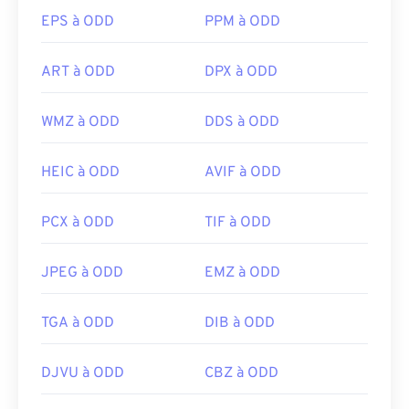
extension aux fichiers RAW créés avec ses
EPS à ODD
PPM à ODD
appareils. Par exemple, Canon (CR2), Nikon (NEF),
Sony (SR2), Epson (ERF), Kodak (KDC), Panasonic
ART à ODD
DPX à ODD
(RW2), etc.
WMZ à ODD
DDS à ODD
Vous pouvez également utiliser un visualiseur
d'images universel, tel qu'Adobe
Photoshop
,
HEIC à ODD
AVIF à ODD
Adobe
Lightroom
ou
Zoner Photo Studio
(une
alternative aux produits Adobe). Après le post-
PCX à ODD
TIF à ODD
traitement (montage), les fichiers RAW sont
généralement convertis au format JPEG (
RAW
JPEG à ODD
EMZ à ODD
vers JPG
), PNG, TIFF ou BMP. Pour ouvrir un
fichier RAW sous Microsoft Windows ou macOS,
utilisez les options décrites ci-dessus. Sous
TGA à ODD
DIB à ODD
Linux/Unix, vous pouvez utiliser
darktable
. Pour
un visualiseur multiplateforme, essayez
XnView MP
DJVU à ODD
CBZ à ODD
.