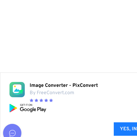
Image Converter - PixConvert
By FreeConvert.com
YES, I