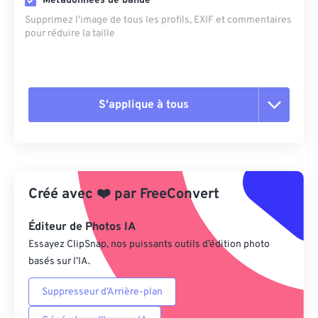
Métadonnées de bande
Supprimez l'image de tous les profils, EXIF ​​et commentaires
pour réduire la taille
S'applique à tous
Réinitialiser toutes les options
Appliquer à partir du préréglage
Créé avec
❤️
par
FreeConvert
Enregistrer comme préréglage
Éditeur de Photos IA
Essayez ClipSnap, nos puissants outils d’édition photo
basés sur l’IA.
Suppresseur d’Arrière-plan