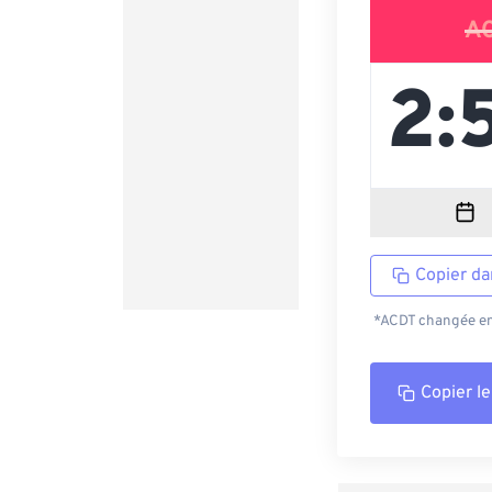
A
Copier da
*ACDT changée en 
Copier le