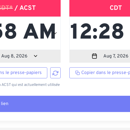
CDT*
/ ACST
CDT
ns le presse-papiers
Copier dans le presse-
ACST qui est actuellement utilisée
 lien