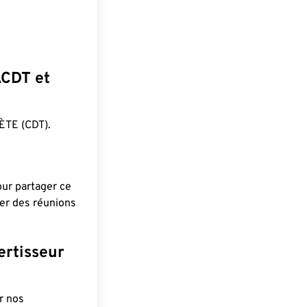
ACDT et
ÈTE (CDT).
pour partager ce
ier des réunions
ertisseur
r nos