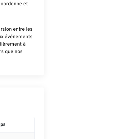
 coordonne et
ersion entre les
aux événements
lièrement à
ûrs que nos
ps