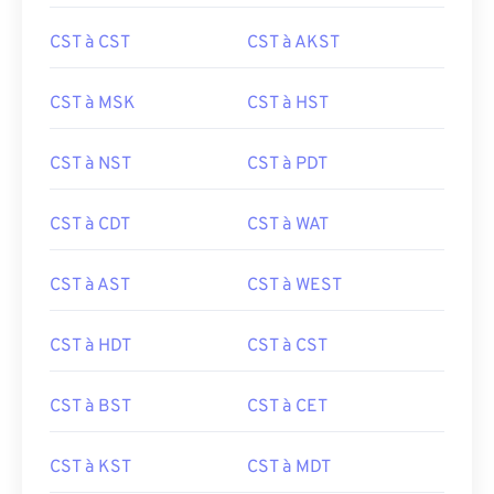
CST à CST
CST à AKST
CST à MSK
CST à HST
CST à NST
CST à PDT
CST à CDT
CST à WAT
CST à AST
CST à WEST
CST à HDT
CST à CST
CST à BST
CST à CET
CST à KST
CST à MDT