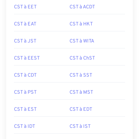
CST à EET
CST à ACDT
CST à EAT
CST à HKT
CST à JST
CST à WITA
CST à EEST
CST à ChST
CST à CDT
CST à SST
CST à PST
CST à MST
CST à EST
CST à EDT
CST à IDT
CST à IST