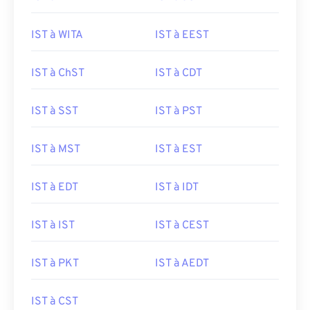
IST à WITA
IST à EEST
IST à ChST
IST à CDT
IST à SST
IST à PST
IST à MST
IST à EST
IST à EDT
IST à IDT
IST à IST
IST à CEST
IST à PKT
IST à AEDT
IST à CST