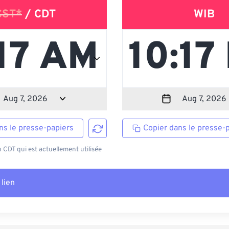
CST*
/ CDT
WIB
ns le presse-papiers
Copier dans le presse-
CDT qui est actuellement utilisée
 lien