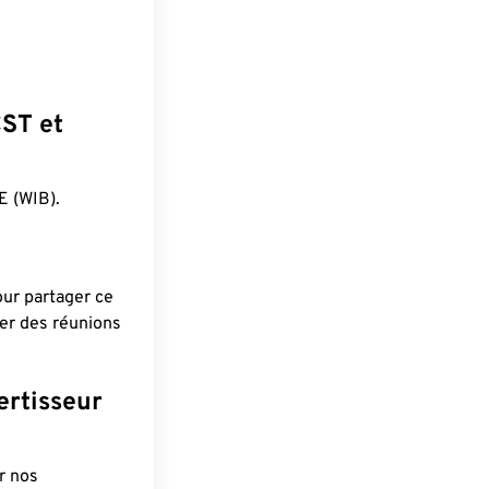
CST et
 (WIB).
pour partager ce
ier des réunions
ertisseur
r nos