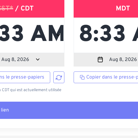
CST*
/ CDT
MDT
ns le presse-papiers
Copier dans le presse-
CDT qui est actuellement utilisée
 lien