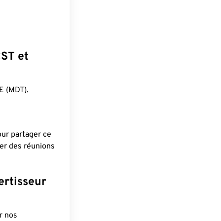
CST et
E (MDT).
pour partager ce
ier des réunions
ertisseur
r nos