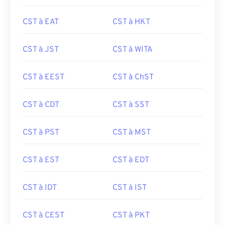
CST à EAT
CST à HKT
CST à JST
CST à WITA
CST à EEST
CST à ChST
CST à CDT
CST à SST
CST à PST
CST à MST
CST à EST
CST à EDT
CST à IDT
CST à IST
CST à CEST
CST à PKT