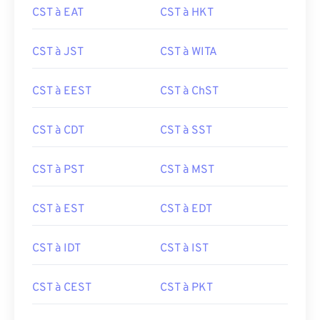
CST à EAT
CST à HKT
CST à JST
CST à WITA
CST à EEST
CST à ChST
CST à CDT
CST à SST
CST à PST
CST à MST
CST à EST
CST à EDT
CST à IDT
CST à IST
CST à CEST
CST à PKT