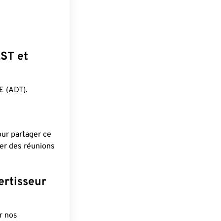
EST et
 (ADT).
pour partager ce
ier des réunions
ertisseur
r nos