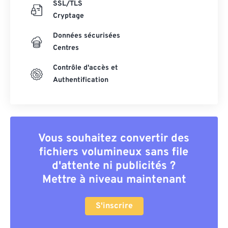
SSL/TLS
Cryptage
Données sécurisées
Centres
Contrôle d'accès et
Authentification
Vous souhaitez convertir des
fichiers volumineux sans file
d'attente ni publicités ?
Mettre à niveau maintenant
S'inscrire