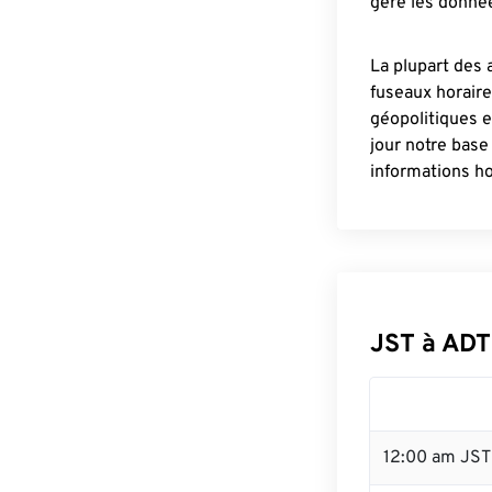
gère les donnée
La plupart des 
fuseaux horair
géopolitiques 
jour notre base
informations ho
JST à ADT
12:00 am JST 