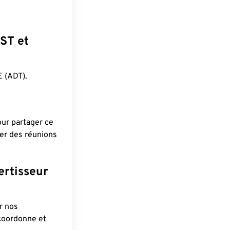
JST et
 (ADT).
pour partager ce
ier des réunions
ertisseur
r nos
 coordonne et