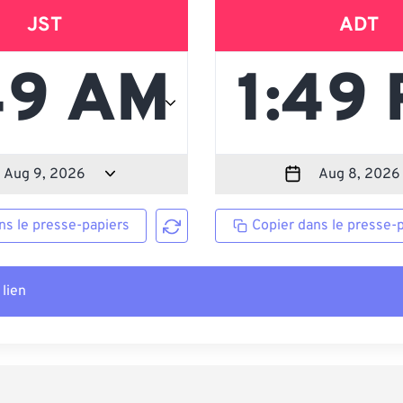
JST
ADT
ns le presse-papiers
Copier dans le presse-
 lien